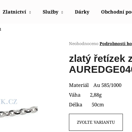
Zlatnictví
Služby
Dárky
Obchodní p
1
Co potřebujete najít?
Průměrné
Neohodnoceno
Podrobnosti h
hodnocení
produktu
HLEDAT
zlatý řetízek 
je
0,0
AUREDGE04
z
5
Doporučujeme
hvězdiček.
Materiál Au 585/1000
Váha 2,88g
Délka 50cm
ZVOLTE VARIANTU
POLICE PEWGQ0056801
POLICE PEWJK2