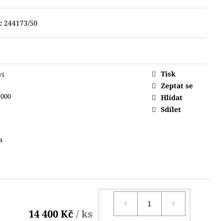
:
244173/50
Tisk
ví
Zeptat se
1000
Hlídat
Sdílet
a
14 400 Kč
/ ks