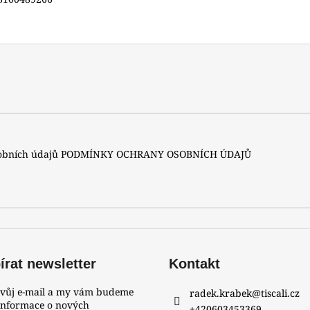
A
sobních údajů
PODMÍNKY OCHRANY OSOBNÍCH ÚDAJŮ
rat newsletter
Kontakt
svůj e-mail a my vám budeme
radek.krabek
@
tiscali.cz
 informace o nových
+420603453369