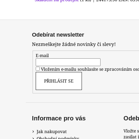
Z
á
Odebírat newsletter
p
Nezmeškejte žádné novinky či slevy!
a
t
E-mail
í
Vložením e-mailu souhlasíte se zpracováním o
PŘIHLÁSIT SE
Informace pro vás
Odebí
Vložte 
Jak nakupovat
zasílat
Obchodní podmínky