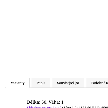
(619)
4 490 Kč
Varianty
Popis
Související (8)
Podobné (
Délka: 50, Váha: 1
Skladem na prodejně
(1 ks)
| 244173/50
EAN:
859