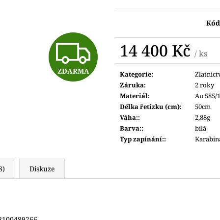
6 690 Kč
6 600 Kč
Kód
Z
14 400 Kč
/ ks
Měrná
ZDARMA
cena:
Kategorie
:
Zlatnict
D
Záruka
:
2 roky
Materiál
:
Au 585/
Délka řetízku (cm)
:
50cm
A
Váha:
:
2,88g
Barva:
:
bílá
Typ zapínání:
:
Karabin
R
8)
Diskuze
M
8100489266