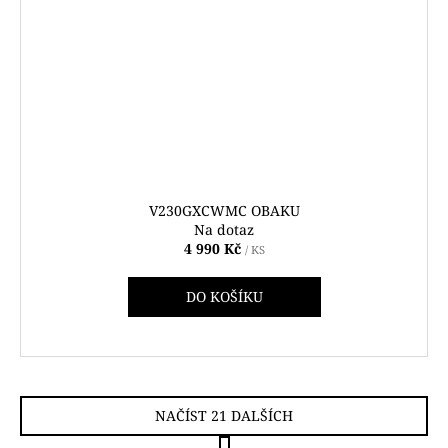
V230GXCWMC OBAKU
Na dotaz
4 990 Kč
/ KS
DO KOŠÍKU
NAČÍST 21 DALŠÍCH
S