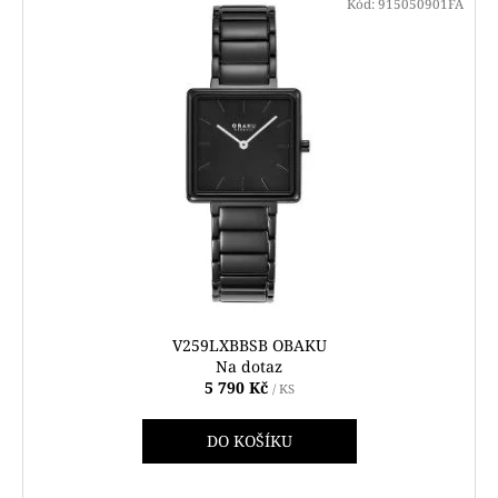
Kód:
915050901FA
V259LXBBSB OBAKU
Na dotaz
5 790 Kč
/ KS
DO KOŠÍKU