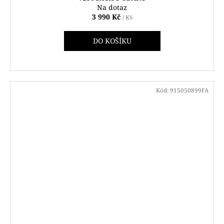
Na dotaz
3 990 Kč
/ KS
DO KOŠÍKU
Kód:
915050899FA