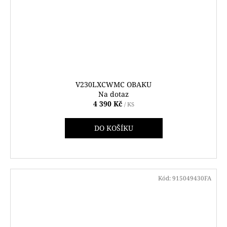
V230LXCWMC OBAKU
Na dotaz
4 390 Kč
/ KS
DO KOŠÍKU
Kód:
915049430FA