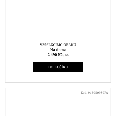
V256LXCIMC OBAKU
Na dotaz
2 490 Kč
/ KS
DO KOŠÍKU
Kód:
915050989FA