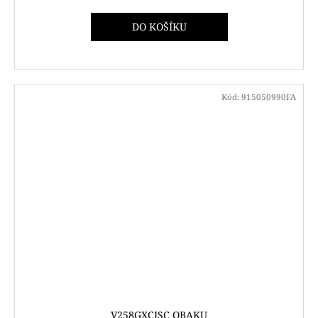
DO KOŠÍKU
Kód:
915050990FA
V258GXCISC OBAKU