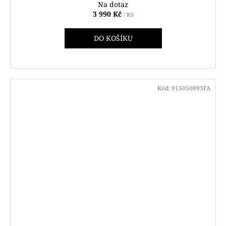
Na dotaz
3 990 Kč
/ KS
DO KOŠÍKU
Kód:
915050893FA