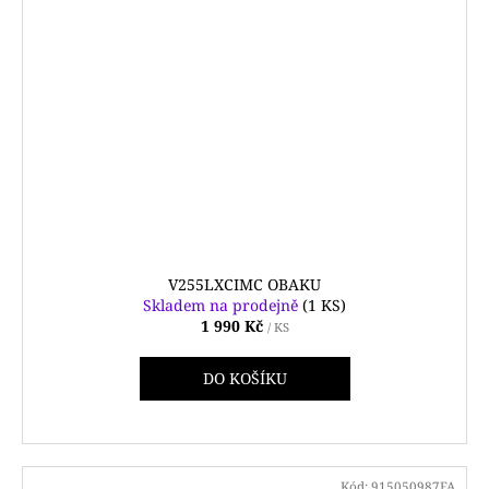
V255LXCIMC OBAKU
Skladem na prodejně
(1 KS)
1 990 Kč
/ KS
DO KOŠÍKU
Kód:
915050987FA