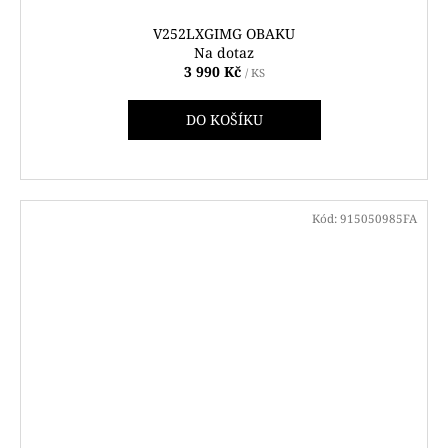
V252LXGIMG OBAKU
Na dotaz
3 990 Kč
/ KS
DO KOŠÍKU
Kód:
915050985FA