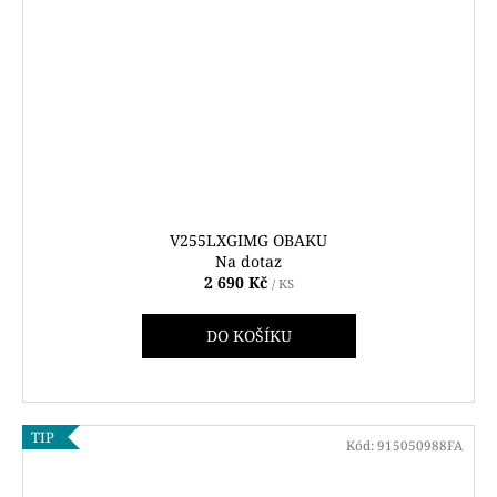
V255LXGIMG OBAKU
Na dotaz
2 690 Kč
/ KS
DO KOŠÍKU
TIP
Kód:
915050988FA