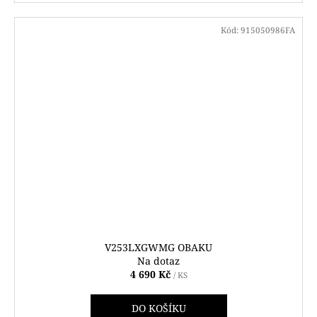
Kód:
915050986FA
V253LXGWMG OBAKU
Na dotaz
4 690 Kč
/ KS
DO KOŠÍKU