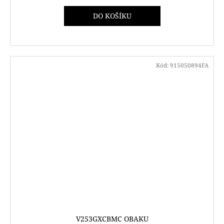
DO KOŠÍKU
Kód:
915050894FA
V253GXCBMC OBAKU