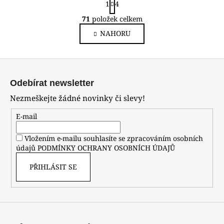
1
4
t
O
r
71
položek celkem
v
á
NAHORU
l
n
k
á
o
d
Z
v
a
á
á
c
Odebírat newsletter
n
p
í
í
Nezmeškejte žádné novinky či slevy!
p
a
r
t
E-mail
v
í
k
Vložením e-mailu souhlasíte se zpracováním osobních
y
údajů
PODMÍNKY OCHRANY OSOBNÍCH ÚDAJŮ
v
PŘIHLÁSIT SE
ý
p
i
s
u