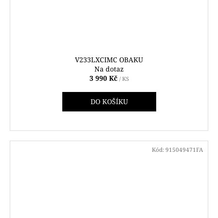
V233LXCIMC OBAKU
Na dotaz
3 990 Kč
/ KS
DO KOŠÍKU
Kód:
915049471FA