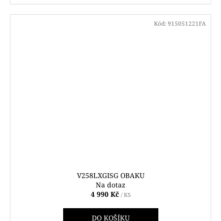
Kód:
915051221FA
V258LXGISG OBAKU
Na dotaz
4 990 Kč
/ KS
DO KOŠÍKU