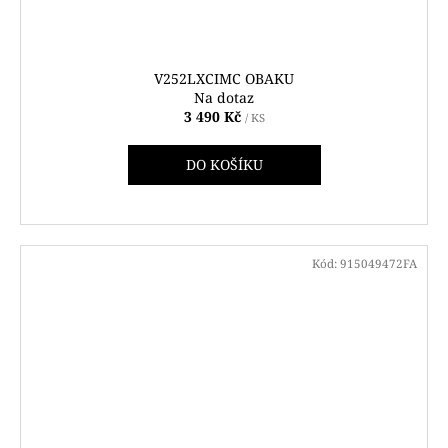
V252LXCIMC OBAKU
Na dotaz
3 490 Kč
/ KS
DO KOŠÍKU
Kód:
915049472FA