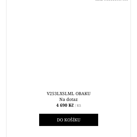
V253LXSLML OBAKU
Na dotaz
4 690 Kč
/ KS
DO KOŠÍKU