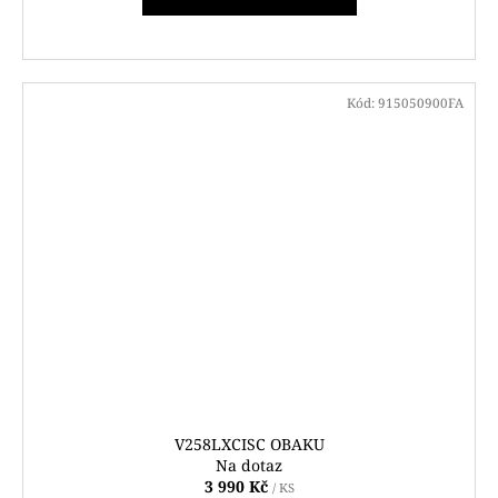
Kód:
915050900FA
V258LXCISC OBAKU
Na dotaz
3 990 Kč
/ KS