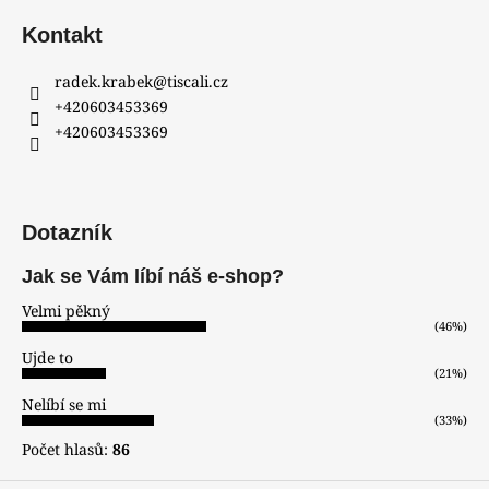
Kontakt
radek.krabek
@
tiscali.cz
+420603453369
+420603453369
Dotazník
Jak se Vám líbí náš e-shop?
Velmi pěkný
(46%)
Ujde to
(21%)
Nelíbí se mi
(33%)
Počet hlasů:
86