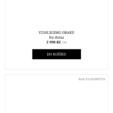
V256LXGIMG OBAKU
Na dotaz
2 990 Kč
/ KS
DO KOŠÍKU
Kód:
915050897FA