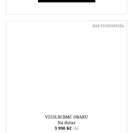
Kód:
915050895FA
V253LXCBMC OBAKU
Na dotaz
3 990 Kč
/ KS