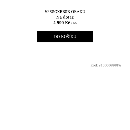
V258GXBBSB OBAKU
Na dotaz
4 990 Kč
/ KS
DO KOŠÍKU
Kód:
915050898FA