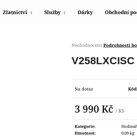
Zlatnictví
Služby
Dárky
Obchodní p
Co potřebujete najít?
Průměrné
Neohodnoceno
Podrobnosti h
hodnocení
produktu
HLEDAT
V258LXCISC
je
0,0
z
5
Doporučujeme
hvězdiček.
Na dotaz
Kód
3 990 Kč
/ KS
Měrná
cena:
Kategorie
:
Hodinář
HODINKY ORIENT FETAC002W0
HODINKY ORIE
Hmotnost
:
0.09 kg