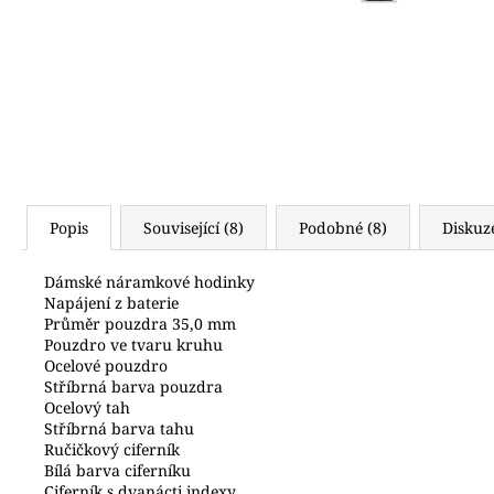
6 990 Kč
Popis
Související (8)
Podobné (8)
Diskuz
Dámské náramkové hodinky
Napájení z baterie
Průměr pouzdra 35,0 mm
Pouzdro ve tvaru kruhu
Ocelové pouzdro
Stříbrná barva pouzdra
Ocelový tah
Stříbrná barva tahu
Ručičkový ciferník
Bílá barva ciferníku
Ciferník s dvanácti indexy