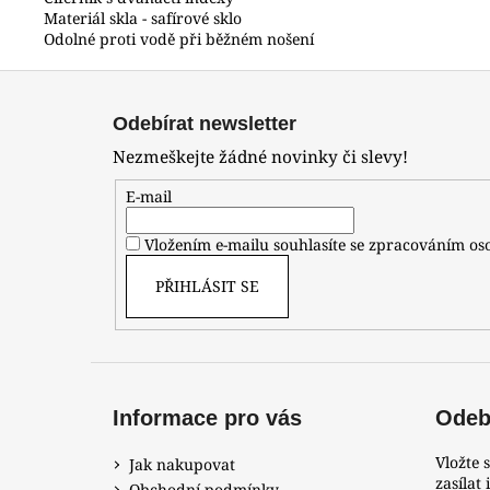
Materiál skla - safírové sklo
Odolné proti vodě při běžném nošení
Z
á
Odebírat newsletter
p
Nezmeškejte žádné novinky či slevy!
a
t
E-mail
í
Vložením e-mailu souhlasíte se zpracováním o
PŘIHLÁSIT SE
Informace pro vás
Odebí
Vložte 
Jak nakupovat
zasílat
Obchodní podmínky