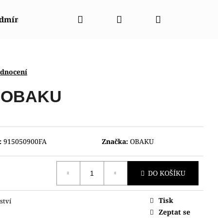
Hledat
Přihlášení
Nákupní
odmínky
Napište nám
Kontakty
Značky
košík
odnocení
 OBAKU
:
915050900FA
Značka:
OBAKU
DO KOŠÍKU
Tisk
ství
NT RABA0002E30B
Zeptat se