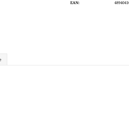
EAN
:
4894041
6 200 Kč
8 290 Kč
e