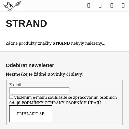
K
Přejít
Hledat
Náku
M
Přihlášen
na
o
obsah
Zpět
Zpět
košík
š
STRAND
í
C
k
o
Žádné produkty značky
STRAND
nebyly nalezeny...
p
o
Z
t
á
Odebírat newsletter
ř
p
Nezmeškejte žádné novinky či slevy!
e
a
b
t
E-mail
u
í
Vložením e-mailu souhlasíte se zpracováním osobních
j
údajů
PODMÍNKY OCHRANY OSOBNÍCH ÚDAJŮ
e
t
PŘIHLÁSIT SE
e
n