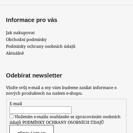
a
j
Informace pro vás
í
t
Jak nakupovat
?
Obchodní podmínky
Podmínky ochrany osobních údajů
Aktuálně
HLEDAT
Odebírat newsletter
Vložte svůj e-mail a my vám budeme zasílat informace o
nových produktech na našem e-shopu.
D
o
E-mail
p
o
Vložením e-mailu souhlasíte se zpracováním osobních
r
údajů
PODMÍNKY OCHRANY OSOBNÍCH ÚDAJŮ
u