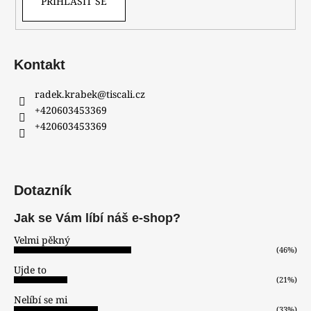
PŘIHLÁSIT SE
č
u
j
e
m
Kontakt
e
radek.krabek
@
tiscali.cz
+420603453369
HODINKY
+420603453369
ORIENT
FER2F004W0
6
700
Kč
Dotazník
Jak se Vám líbí náš e-shop?
Velmi pěkný
(46%)
Ujde to
(21%)
Nelíbí se mi
(33%)