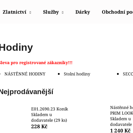
Zlatnictví
Služby
Dárky
Obchodní p
Co potřebujete najít?
Hodiny
HLEDAT
Sleva pro registrované zákazníky!!!
NÁSTĚNNÉ HODINY
Stolní hodiny
SEC
Doporučujeme
Nejprodávanější
Nástěnné h
E01.2690.23 Koník
PRIM LOOK -
Skladem u
Skladem u
dodavatele
(29 ks)
dodavatele
228 Kč
HODINKY ORIENT FUB9B003W0
HODINKY ORIE
1 240 Kč