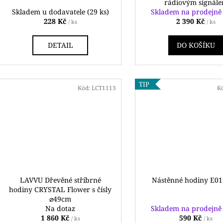
rádiovým signál
k
Skladem u dodavatele
(29 ks)
Skladem na prodejn
228 Kč
2 390 Kč
t
/ ks
/ ks
ů
DETAIL
DO KOŠÍKU
TIP
Kód:
LCT1113
K
LAVVU Dřevěné stříbrné
Nástěnné hodiny E01
hodiny CRYSTAL Flower s čísly
⌀49cm
Na dotaz
Skladem na prodejn
1 860 Kč
590 Kč
/ ks
/ ks