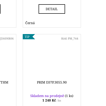
DETAIL
Černá
TIP
J560NR06
Kód:
PM_744
HYTHM
PRIM E07P.3055.90
Skladem na prodejně
(1 ks)
1 240 Kč
/ ks