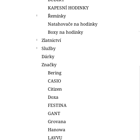
2 500 Kč
l
KAPESNÍ HODINKY
Řemínky
Natahovače na hodinky
Boxy na hodinky
Zlatnictví
Služby
Dárky
Značky
Bering
CASIO
Citizen
Doxa
FESTINA
GANT
Grovana
Hanowa
LAVVU