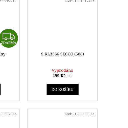
P772WR19
Kód:
915016174FA
Z
ZDARMA
D
iny
S KL3366 SECCO (508)
A
R
Vyprodáno
499 Kč
/ KS
M
DO KOŠÍKU
A
5008670FA
Kód:
915008666FA