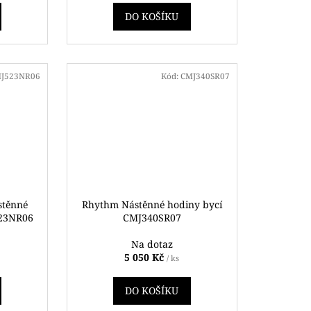
DO KOŠÍKU
J523NR06
Kód:
CMJ340SR07
stěnné
Rhythm Nástěnné hodiny bycí
523NR06
CMJ340SR07
Na dotaz
5 050 Kč
/ ks
DO KOŠÍKU