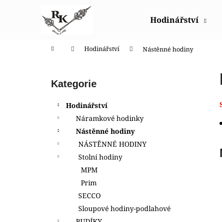
K
Přejít
na
o
Hodinářství
obsah
Zpět
Zpět
š
do
do
í
Domů
Hodinářství
Nástěnné hodiny
obchodu
obchodu
k
P
o
Přeskočit
Kategorie
s
kategorie
t
Hodinářství
r
Náramkové hodinky
a
Nástěnné hodiny
n
NÁSTĚNNÉ HODINY
n
Stolní hodiny
í
MPM
p
Prim
a
SECCO
n
Sloupové hodiny-podlahové
HODINKY ORIENT LUG1C001BH
e
BUDÍKY