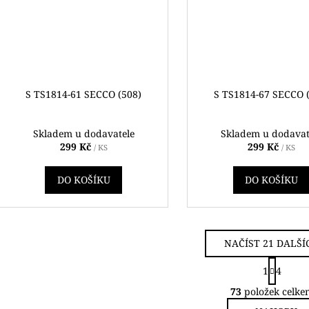
S TS1814-61 SECCO (508)
S TS1814-67 SECCO 
Skladem u dodavatele
Skladem u dodavat
299 Kč
299 Kč
/ KS
/ KS
DO KOŠÍKU
DO KOŠÍKU
NAČÍST 21 DALŠÍ
S
1
4
t
O
r
73
položek celke
v
á