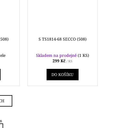
(508)
S TS1814-68 SECCO (508)
ele
Skladem na prodejně
(1 KS)
299 Kč
/ KS
DO KOŠÍKU
CH
m