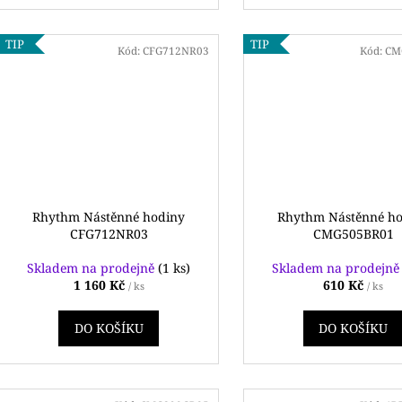
TIP
TIP
Kód:
CFG712NR03
Kód:
CM
Rhythm Nástěnné hodiny
Rhythm Nástěnné h
CFG712NR03
CMG505BR01
Skladem na prodejně
(1 ks)
Skladem na prodejn
1 160 Kč
610 Kč
/ ks
/ ks
DO KOŠÍKU
DO KOŠÍKU