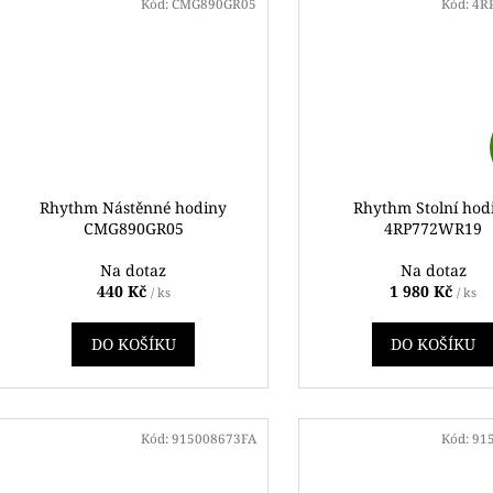
Kód:
CMG890GR05
Kód:
4R
Rhythm Nástěnné hodiny
Rhythm Stolní hod
CMG890GR05
4RP772WR19
Na dotaz
Na dotaz
440 Kč
1 980 Kč
/ ks
/ ks
DO KOŠÍKU
DO KOŠÍKU
Kód:
915008673FA
Kód:
91