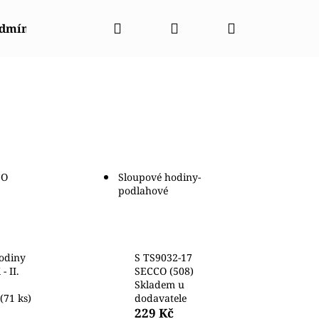
Hledat
Přihlášení
Nákupní
odmínky
Napište nám
Kontakty
Značky
košík
CO
Sloupové hodiny-
podlahové
odiny
S TS9032-17
 II.
SECCO (508)
Skladem u
(71 ks)
dodavatele
NT CGW01001W0
229 Kč