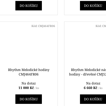
DO KOŠÍKU
DO KOŠÍKU
Kód:
CMJ464FR06
Kód:
CM
Rhythm Melodické hodiny
Rhythm Melodické ná
CMJ464FR06
hodiny - dřevěné CMJ
Na dotaz
Na dotaz
11 000 Kč
6 660 Kč
/ ks
/ ks
DO KOŠÍKU
DO KOŠÍKU