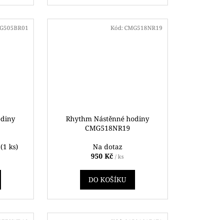
G505BR01
Kód:
CMG518NR19
odiny
Rhythm Nástěnné hodiny
CMG518NR19
ě
(1 ks)
Na dotaz
950 Kč
/ ks
DO KOŠÍKU