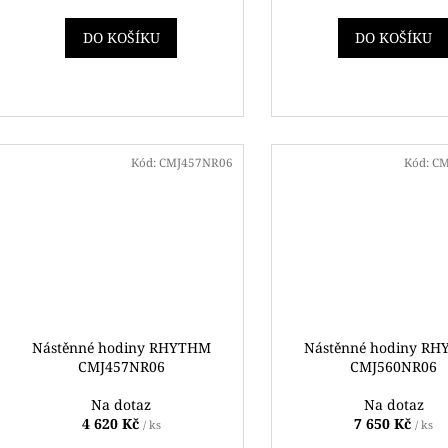
DO KOŠÍKU
DO KOŠÍKU
Kód:
CMJ457NR06
Kód:
CM
Nástěnné hodiny RHYTHM
Nástěnné hodiny R
CMJ457NR06
CMJ560NR06
Na dotaz
Na dotaz
4 620 Kč
7 650 Kč
/ ks
/ ks