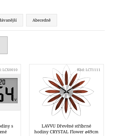
dávanější
Abecedně
d:
LCX0010
Kód:
LCT1111
odiny s
LAVVU Dřevěné stříbrné
zené
hodiny CRYSTAL Flower ⌀49cm