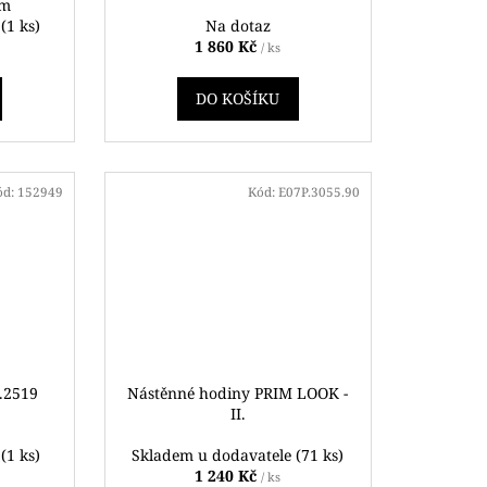
em
ě
(1 ks)
Na dotaz
1 860 Kč
/ ks
DO KOŠÍKU
ód:
152949
Kód:
E07P.3055.90
.2519
Nástěnné hodiny PRIM LOOK -
II.
ě
(1 ks)
Skladem u dodavatele
(71 ks)
1 240 Kč
/ ks