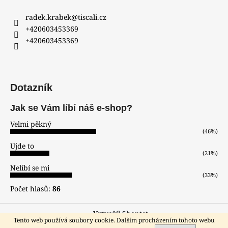
radek.krabek
@
tiscali.cz
+420603453369
+420603453369
Dotazník
Jak se Vám líbí náš e-shop?
Velmi pěkný
(46%)
Ujde to
(21%)
Nelíbí se mi
(33%)
Počet hlasů:
86
Vytvořil Shoptet
Tento web používá soubory cookie. Dalším procházením tohoto webu