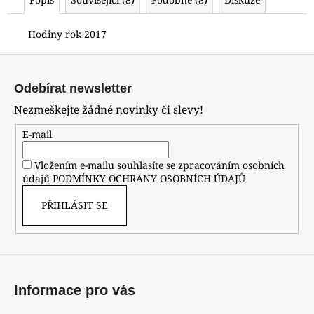
č
u
j
Hodiny rok 2017
e
Z
m
á
e
Odebírat newsletter
p
Nezmeškejte žádné novinky či slevy!
a
HODINKY
ORIENT
t
E-mail
FKU00002D0
í
3
Vložením e-mailu souhlasíte se zpracováním osobních
700
údajů
PODMÍNKY OCHRANY OSOBNÍCH ÚDAJŮ
Kč
PŘIHLÁSIT SE
Informace pro vás