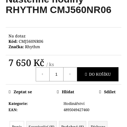
je
a
0,0
RHYTHM CMJ560NR06
z
j
5
í
hvězdiček.
t
?
Na dotaz
Kód:
CMJ560NR06
Značka:
Rhythm
7 650 Kč
/ ks
HLEDAT
Měrná
DO KOŠÍKU
cena:
D
Zeptat se
Hlídat
Sdílet
o
p
Kategorie
:
Hodinářství
o
EAN
:
4895049427460
r
u
Popis
Související (8)
Podobné (8)
Diskuze