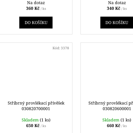
Na dotaz
Na dotaz
360 Kč
340 Kč
/ ks
/ ks
DO KOŠÍKU
DO KOŠÍKU
Kód:
3378
Stříbrný provlékací přívěšek
Stříbrný provlékací p
030820700001
030820600001
Skladem
(1 ks)
Skladem
(1 ks)
650 Kč
660 Kč
/ ks
/ ks