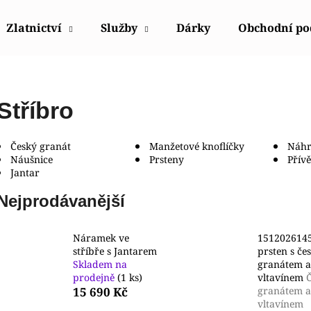
Zlatnictví
Služby
Dárky
Obchodní p
Co potřebujete najít?
Stříbro
HLEDAT
Český granát
Manžetové knoflíčky
Náhr
Náušnice
Prsteny
Přív
Jantar
Doporučujeme
Nejprodávanější
Náramek ve
151202614
stříbře s Jantarem
prsten s č
Skladem na
granátem a
prodejně
(1 ks)
vltavínem
15 690 Kč
granátem a
POLICE PEWGQ0056801
POLICE PEWJK2
vltavínem