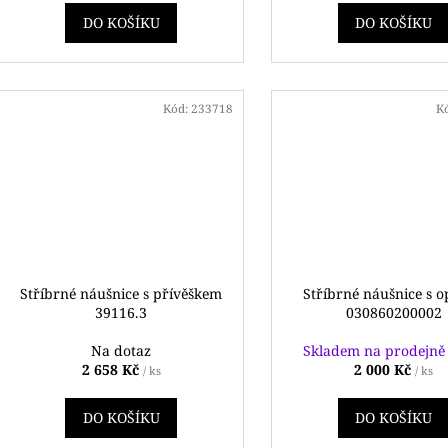
DO KOŠÍKU
DO KOŠÍKU
Kód:
233718
K
Stříbrné náušnice s přívěškem
Stříbrné náušnice s 
39116.3
030860200002
Na dotaz
Skladem na prodejn
2 658 Kč
2 000 Kč
/ ks
/ ks
DO KOŠÍKU
DO KOŠÍKU