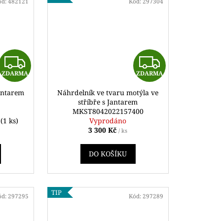
ód:
482121
Kód:
297304
Z
Z
ZDARMA
ZDARMA
D
D
antarem
Náhrdelník ve tvaru motýla ve
A
A
stříbře s Jantarem
MKST8042022157400
R
R
ě
(1 ks)
Vyprodáno
3 300 Kč
/ ks
M
M
DO KOŠÍKU
A
A
TIP
ód:
297295
Kód:
297289