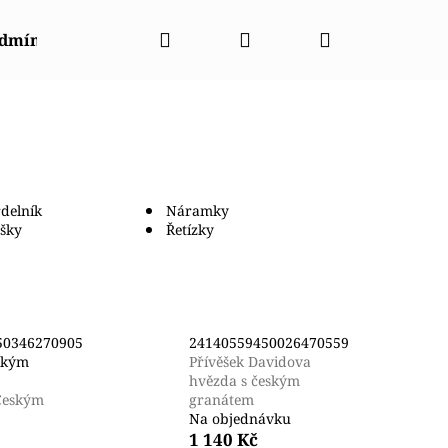
Hledat
Přihlášení
Nákupní
odmínky
Napište nám
Kontakty
Značky
košík
delník
Náramky
ěšky
Řetízky
50346270905
24140559450026470559
eským
Přívěšek Davidova
hvězda s českým
Českým
granátem
Na objednávku
003440
1 140 Kč