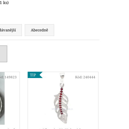
1 ks)
dávanější
Abecedně
TIP
ód:
149823
Kód:
240444