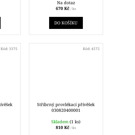
Na dotaz
670 Kč
/ ks
DO KOŠÍKU
Kód:
3375
Kód:
4572
řívěšek
Stříbrný provlékací přívěšek
030820400001
Skladem
(1 ks)
810 Kč
/ ks