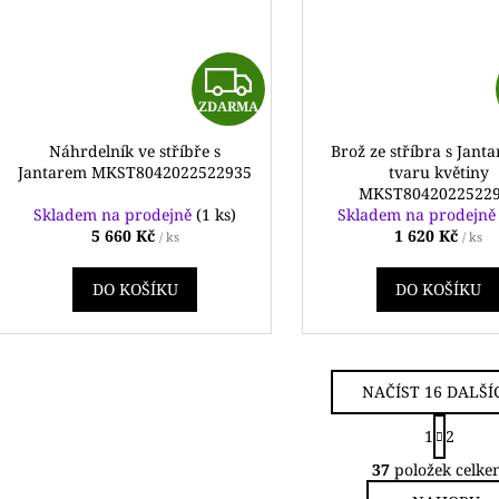
Z
ZDARMA
D
Náhrdelník ve stříbře s
Brož ze stříbra s Jant
A
Jantarem MKST8042022522935
tvaru květiny
MKST8042022522
R
Skladem na prodejně
(1 ks)
Skladem na prodejn
5 660 Kč
1 620 Kč
/ ks
/ ks
M
DO KOŠÍKU
DO KOŠÍKU
A
NAČÍST 16 DALŠÍ
S
1
2
t
O
r
37
položek celke
v
á