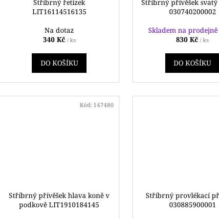
d
Stříbrný řetízek
Stříbrný přívěšek svatý
LIT16114516135
030740200002
u
k
Na dotaz
Skladem na prodejn
340 Kč
830 Kč
t
/ ks
/ ks
ů
DO KOŠÍKU
DO KOŠÍKU
Kód:
147480
Stříbrný přívěšek hlava koně v
Stříbrný provlékací p
podkově LIT1910184145
030885900001