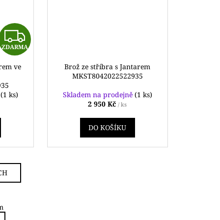
Z
ZDARMA
D
arem ve
Brož ze stříbra s Jantarem
A
MKST8042022522935
935
R
ě
(1 ks)
Skladem na prodejně
(1 ks)
2 950 Kč
/ ks
M
DO KOŠÍKU
A
CH
m