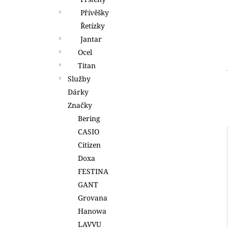
(619)
l
Přívěšky
4 490 Kč
Řetízky
Jantar
Ocel
Titan
Služby
Dárky
Značky
Bering
CASIO
Citizen
Doxa
FESTINA
GANT
Grovana
Hanowa
LAVVU