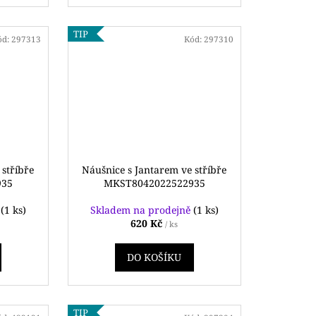
TIP
ód:
297313
Kód:
297310
 stříbře
Náušnice s Jantarem ve stříbře
935
MKST8042022522935
ě
(1 ks)
Skladem na prodejně
(1 ks)
620 Kč
/ ks
DO KOŠÍKU
TIP