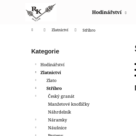
K
Přejít
na
o
Hodinářství
obsah
Zpět
Zpět
š
do
do
í
Domů
Zlatnictví
Stříbro
obchodu
obchodu
k
P
o
Přeskočit
Kategorie
s
kategorie
t
Hodinářství
r
Zlatnictví
a
Zlato
n
Stříbro
n
Český granát
í
Manžetové knoflíčky
p
Náhrdelník
a
Náramky
n
Náušnice
GA-2100CC-3AER G-SHOCK COCA COLA
e
Prsteny