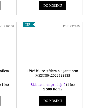
DO KOŠÍKU
TIP
ód:
210300
Kód:
297469
opálem
Přívěšek ze stříbra a s Jantarem
MKST8042022522935
ě
(1 ks)
Skladem na prodejně
(1 ks)
1 500 Kč
/ ks
DO KOŠÍKU