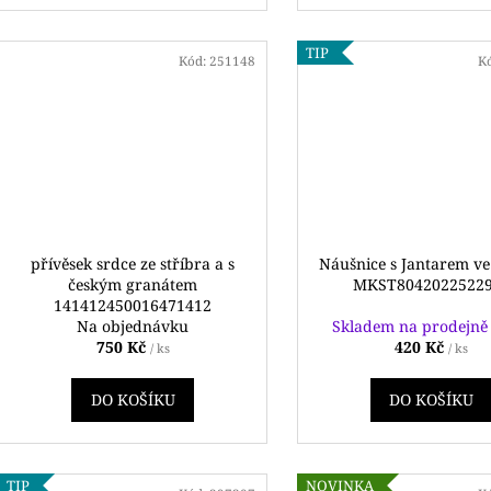
TIP
Kód:
251148
K
přívěsek srdce ze stříbra a s
Náušnice s Jantarem ve
českým granátem
MKST8042022522
141412450016471412
Na objednávku
Skladem na prodejn
750 Kč
420 Kč
/ ks
/ ks
DO KOŠÍKU
DO KOŠÍKU
TIP
NOVINKA