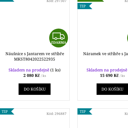
Kód:
297307
K
TIP
Z
ZDARMA
D
Náušnice s Jantarem ve stříbře
Náramek ve stříbře s J
A
MKST8042022522935
R
Skladem na prodejně
(1 ks)
Skladem na prodejn
2 080 Kč
15 690 Kč
/ ks
/ ks
M
DO KOŠÍKU
DO KOŠÍKU
A
TIP
TIP
Kód:
296887
K