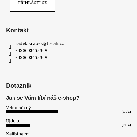
PŘIHLÁSIT SE
Kontakt
radek.krabek
@
tiscali.cz
+420603453369
+420603453369
Dotazník
Jak se Vám líbí náš e-shop?
Velmi pěkný
(46%)
Ujde to
(21%)
Nelíbí se mi