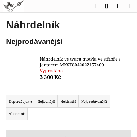
K
Přejít
Hledat
Náku
M
Přihlášen
na
o
obsah
Zpět
Zpět
košík
š
Náhrdelník
í
C
k
Nejprodávanější
o
p
o
Náhrdelník ve tvaru motýla ve stříbře s
t
Jantarem MKST8042022157400
Vyprodáno
ř
3 300 Kč
e
b
Ř
u
a
Doporučujeme
Nejlevnější
Nejdražší
Nejprodávanější
j
z
e
Abecedně
e
t
n
e
í
n