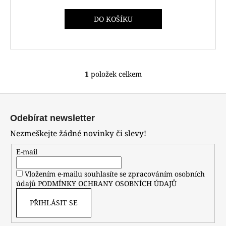
č
u
M
DO KOŠÍKU
j
A
e
m
e
1
položek celkem
O
POLICE
v
PEWJF0030401
Z
l
7
á
á
990
Odebírat newsletter
d
p
Kč
Nezmeškejte žádné novinky či slevy!
a
a
c
t
E-mail
í
í
p
Vložením e-mailu souhlasíte se zpracováním osobních
r
údajů
PODMÍNKY OCHRANY OSOBNÍCH ÚDAJŮ
v
k
PŘIHLÁSIT SE
y
v