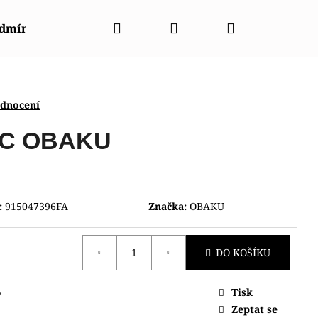
Hledat
Přihlášení
Nákupní
odmínky
Napište nám
Kontakty
Značky
košík
odnocení
C OBAKU
:
915047396FA
Značka:
OBAKU
DO KOŠÍKU
Tisk
y
NT CGW01001W0
Zeptat se