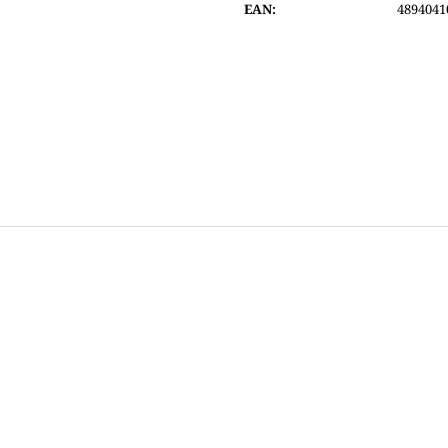
EAN
:
4894041
4 400 Kč
4 800 Kč