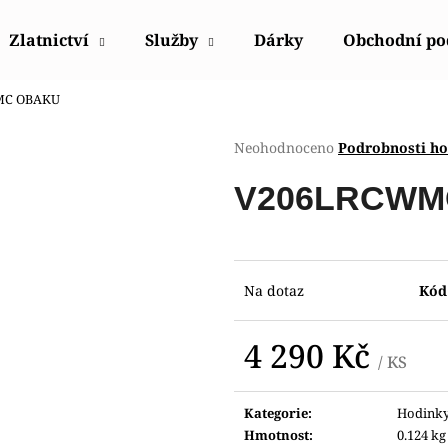
Zlatnictví
Služby
Dárky
Obchodní p
MC OBAKU
Co potřebujete najít?
Průměrné
Neohodnoceno
Podrobnosti h
hodnocení
produktu
HLEDAT
V206LRCWM
je
0,0
z
5
Doporučujeme
hvězdiček.
Na dotaz
Kód
4 290 Kč
/ KS
Měrná
cena:
Kategorie
:
Hodink
HODINKY ORIENT FUB9B003W0
HODINKY ORIE
Hmotnost
:
0.124 kg