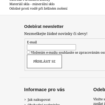
Materiál skla - minerální sklo
Odolné proti vodě při běžném nošení
Z
á
Odebírat newsletter
p
Nezmeškejte žádné novinky či slevy!
a
t
E-mail
í
Vložením e-mailu souhlasíte se zpracováním o
PŘIHLÁSIT SE
Informace pro vás
Odebí
Vložte 
Jak nakupovat
zasílat
Obchodní podmínky