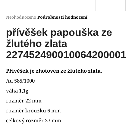
R
a
j
M
Průměrné
Neohodnoceno
Podrobnosti hodnocení
í
hodnocení
A
produktu
přívěšek papouška ze
t
je
?
0,0
žlutého zlata
z
5
227452490010064200001
hvězdiček.
HLEDAT
Přívěšek je zhotoven ze žlutého zlata.
Au 585/1000
váha 1,1g
D
rozměr 22 mm
o
p
rozměr kroužku 6 mm
o
celkový rozměr 27 mm
r
u