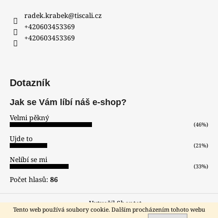
radek.krabek
@
tiscali.cz
+420603453369
+420603453369
Dotazník
Jak se Vám líbí náš e-shop?
Velmi pěkný
(46%)
Ujde to
(21%)
Nelíbí se mi
(33%)
Počet hlasů:
86
Vytvořil Shoptet
Tento web používá soubory cookie. Dalším procházením tohoto webu