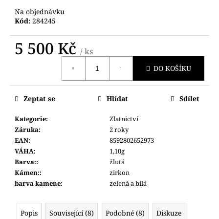
č
Na objednávku
u
Kód:
284245
j
e
5 500 Kč
m
/ ks
e
Měrná
DO KOŠÍKU
cena:
HODINKY
ORIENT
Zeptat se
Hlídat
Sdílet
RABA0002E30B
8
Kategorie
:
Zlatnictví
290
Záruka
:
2 roky
Kč
EAN
:
8592802652973
VÁHA
:
1,10g
Barva:
:
žlutá
Kámen:
:
zirkon
barva kamene
:
zelená a bílá
Popis
Související (8)
Podobné (8)
Diskuze