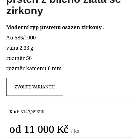
je
R
a
0,0
zirkony
z
j
M
5
í
hvězdiček.
Moderní typ prstenu osazen zirkony .
A
t
Au 585/1000
?
váha 2,33 g
rozměr 56
rozměr kamenu 6 mm
HLEDAT
ZVOLTE VARIANTU
D
o
Kód:
3147/49/ZIR
p
o
od
11 000 Kč
r
/ ks
u
Měrná