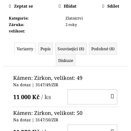
č
cena:
Zeptat se
Hlídat
Sdílet
u
j
Kategorie
:
Zlatnictví
e
Záruka
:
2 roky
m
velikost
:
e
Varianty
Popis
Související (8)
Podobné (8)
POLICE
PEWGQ0056801
Diskuze
6
690
Kč
Kámen: Zirkon, velikost: 49
Na dotaz
| 3147/49/ZIR
DO
11 000 Kč
/ ks
KOŠ
Kámen: Zirkon, velikost: 50
Na dotaz
| 3147/50/ZIR
DO