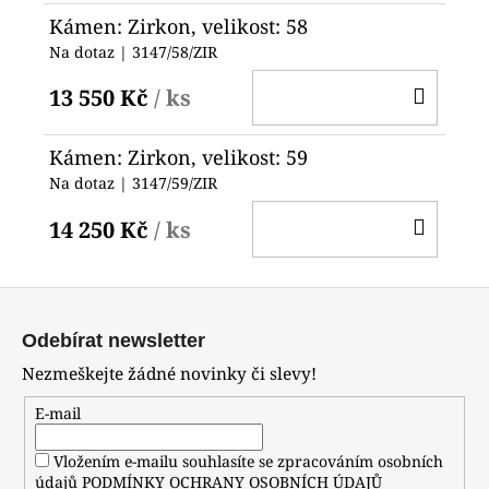
Kámen: Zirkon, velikost: 58
Na dotaz
| 3147/58/ZIR
DO
13 550 Kč
/ ks
KOŠ
Kámen: Zirkon, velikost: 59
Na dotaz
| 3147/59/ZIR
DO
14 250 Kč
/ ks
KOŠ
Z
á
Odebírat newsletter
p
Nezmeškejte žádné novinky či slevy!
a
t
E-mail
í
Vložením e-mailu souhlasíte se zpracováním osobních
údajů
PODMÍNKY OCHRANY OSOBNÍCH ÚDAJŮ