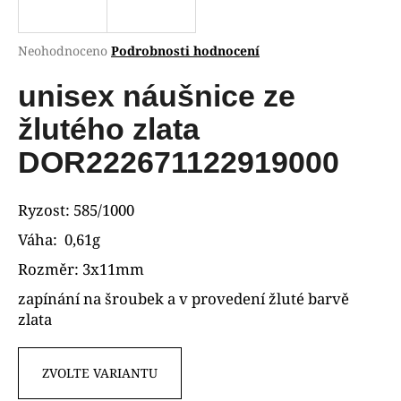
a
j
Průměrné
Neohodnoceno
Podrobnosti hodnocení
í
hodnocení
produktu
unisex náušnice ze
t
je
?
0,0
žlutého zlata
z
5
DOR222671122919000
hvězdiček.
HLEDAT
Ryzost: 585/1000
Váha: 0,61g
Rozměr: 3x11mm
D
zapínání na šroubek a v provedení žluté barvě
o
zlata
p
o
r
ZVOLTE VARIANTU
u