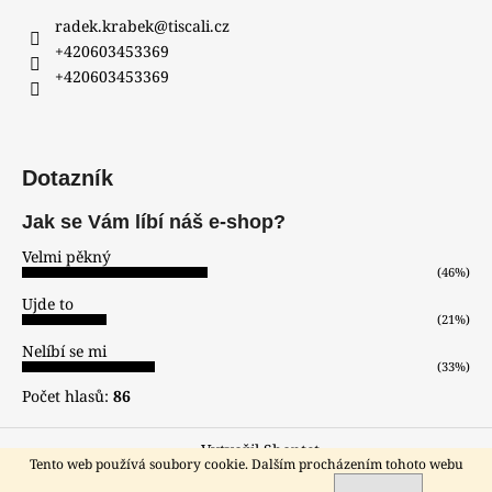
radek.krabek
@
tiscali.cz
+420603453369
+420603453369
Dotazník
Jak se Vám líbí náš e-shop?
Velmi pěkný
(46%)
Ujde to
(21%)
Nelíbí se mi
(33%)
Počet hlasů:
86
Vytvořil Shoptet
Tento web používá soubory cookie. Dalším procházením tohoto webu
Copyright 2026
hodinar-zlatnik
. Všechna práva vyhrazena.