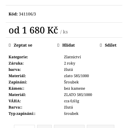
č
u
j
Kód:
341106/3
e
m
od
1 680 Kč
/ ks
e
Měrná
cena:
Zeptat se
Hlídat
Sdílet
GA-
2100CC-
Kategorie
:
Zlatnictví
3AER
Záruka
:
2 roky
G-
SHOCK
barva
:
žlutá
COCA
Materiál
:
zlato 585/1000
COLA
Zapínání
:
Šroubek
(619)
Kámen:
:
bez kamene
4
Materiál
:
ZLATO 585/1000
490
Kč
VÁHA
:
cca 0,61g
Barva:
:
žlutá
Typ zapínání:
:
šroubek