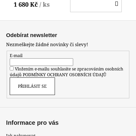
DO
1 680 Kč
/ ks
KOŠ
Z
á
Odebírat newsletter
p
Nezmeškejte žádné novinky či slevy!
a
t
E-mail
í
Vložením e-mailu souhlasíte se zpracováním osobních
údajů
PODMÍNKY OCHRANY OSOBNÍCH ÚDAJŮ
PŘIHLÁSIT SE
Informace pro vás
Jak nakupovat