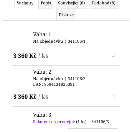
Varianty
Popis
Související (8)
Podobné (8)
Diskuze
Váha: 1
Na objednávku
| 341106/1
DO
3 360 Kč
/ ks
KOŠ
Váha: 2
Na objednávku
| 341106/2
EAN:
8594131836391
DO
3 360 Kč
/ ks
KOŠ
Váha: 3
Skladem na prodejně
(1 ks)
| 341106/3