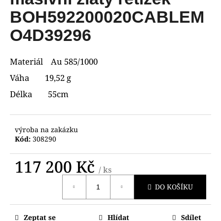
je
R
a
0,0
BOH592200020CABLEM
z
j
M
5
O4D39296
í
hvězdiček.
A
t
Materiál Au 585/1000
?
Váha 19,52 g
Délka 55cm
HLEDAT
výroba na zakázku
Kód:
308290
D
117 200 Kč
o
/ ks
Měrná
p
DO KOŠÍKU
cena:
o
r
u
Zeptat se
Hlídat
Sdílet