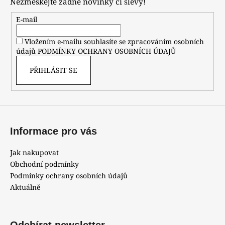
Nezmeškejte žádné novinky či slevy!
a
t
E-mail
í
Vložením e-mailu souhlasíte se zpracováním osobních
údajů
PODMÍNKY OCHRANY OSOBNÍCH ÚDAJŮ
PŘIHLÁSIT SE
Informace pro vás
Jak nakupovat
Obchodní podmínky
Podmínky ochrany osobních údajů
Aktuálně
Odebírat newsletter