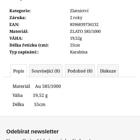
č
u
Kategorie
:
Zlatnictví
j
Záruka
:
2 roky
e
EAN
:
8596839736132
m
Materiál
:
ZLATO 585/1000
e
VÁHA
:
19,52g
Délka řetízku (cm)
:
55cm
Typ zapínání:
:
Karabina
HODINKY
ORIENT
FUB9B003W0
Popis
Související (8)
Podobné (8)
Diskuze
4
400
Kč
Materiál Au 585/1000
Váha 19,52 g
Délka 55cm
Z
á
Odebírat newsletter
p