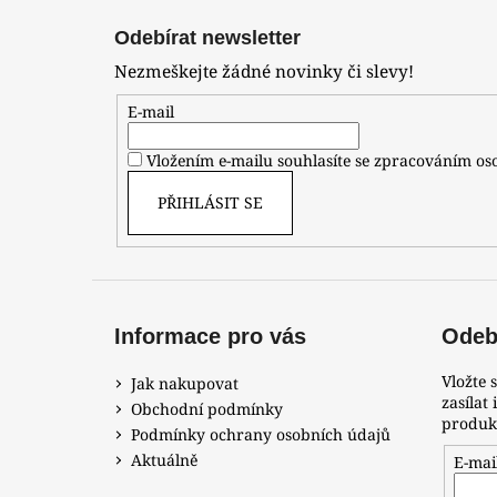
á
Odebírat newsletter
p
Nezmeškejte žádné novinky či slevy!
a
t
E-mail
í
Vložením e-mailu souhlasíte se zpracováním o
PŘIHLÁSIT SE
Informace pro vás
Odebí
Vložte 
Jak nakupovat
zasílat
Obchodní podmínky
produk
Podmínky ochrany osobních údajů
Aktuálně
E-mai