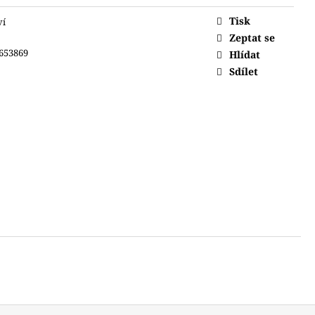
Tisk
ví
Zeptat se
653869
Hlídat
Sdílet