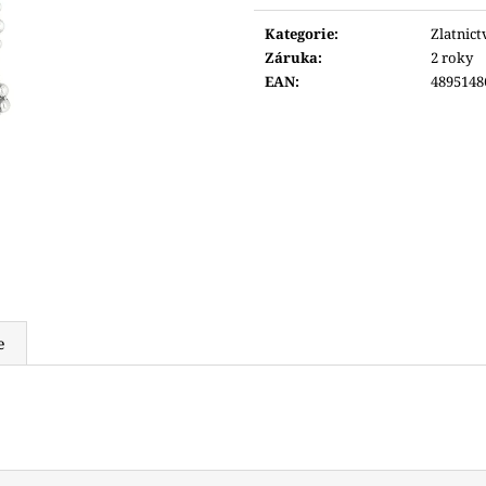
6 690 Kč
6 600 Kč
cena:
Kategorie
:
Zlatnict
Záruka
:
2 roky
EAN
:
4895148
e