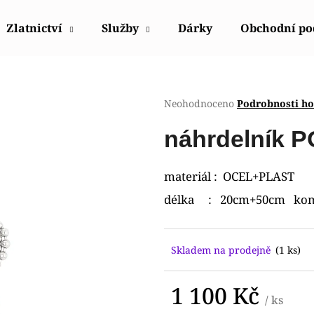
Zlatnictví
Služby
Dárky
Obchodní p
Co potřebujete najít?
Průměrné
Neohodnoceno
Podrobnosti h
hodnocení
produktu
HLEDAT
náhrdelník 
je
0,0
z
materiál : OCEL+PLAST
5
Doporučujeme
hvězdiček.
délka : 20cm+50cm kom
Skladem na prodejně
(1 ks)
1 100 Kč
/ ks
POLICE PEWGQ0056801
POLICE PEWJK2
Měrná