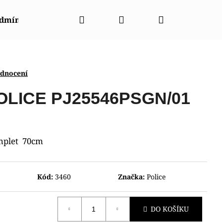
Hledat
Přihlášení
Nákupní
odmínky
Napište nám
Kontakty
Značky
košík
odnocení
POLICE PJ25546PSGN/01
plet 70cm
Kód:
3460
Značka:
Police
DO KOŠÍKU
003440