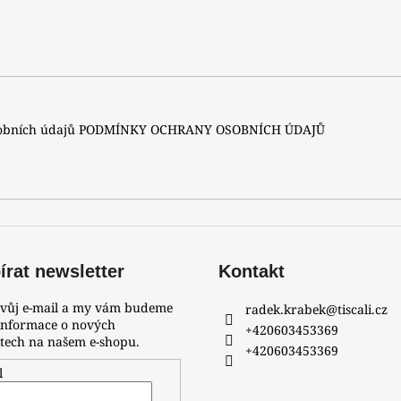
sobních údajů
PODMÍNKY OCHRANY OSOBNÍCH ÚDAJŮ
rat newsletter
Kontakt
svůj e-mail a my vám budeme
radek.krabek
@
tiscali.cz
 informace o nových
+420603453369
tech na našem e-shopu.
+420603453369
l