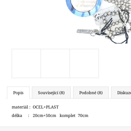
(619)
4 490 Kč
Popis
Související (8)
Podobné (8)
Diskuz
materiál : OCEL+PLAST
délka : 20cm+50cm komplet 70cm
Z