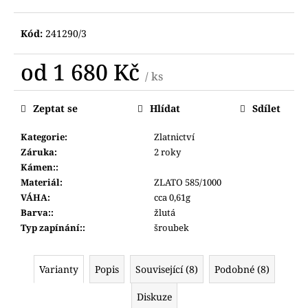
č
u
j
Kód:
241290/3
e
m
od
1 680 Kč
/ ks
e
Měrná
cena:
Zeptat se
Hlídat
Sdílet
HODINKY
PRIM
Kategorie
:
Zlatnictví
W01P.13157.H
Záruka
:
2 roky
4
Kámen:
:
200
Materiál
:
ZLATO 585/1000
Kč
VÁHA
:
cca 0,61g
Barva:
:
žlutá
Typ zapínání:
:
šroubek
Varianty
Popis
Související (8)
Podobné (8)
Diskuze