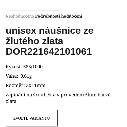
a
j
Průměrné
Neohodnoceno
Podrobnosti hodnocení
í
hodnocení
produktu
unisex náušnice ze
t
je
?
0,0
žlutého zlata
z
5
DOR221642101061
hvězdiček.
HLEDAT
Ryzost: 585/1000
Váha: 0,61g
Rozměr: 3x11mm
D
zapínání na šroubek a v provedení žluté barvě
o
zlata
p
o
r
ZVOLTE VARIANTU
u