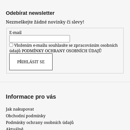
Z
á
Odebírat newsletter
p
Nezmeškejte žádné novinky či slevy!
a
t
E-mail
í
Vložením e-mailu souhlasíte se zpracováním osobních
údajů
PODMÍNKY OCHRANY OSOBNÍCH ÚDAJŮ
PŘIHLÁSIT SE
Informace pro vás
Jak nakupovat
Obchodní podmínky
Podmínky ochrany osobních údajů
Aktuálně