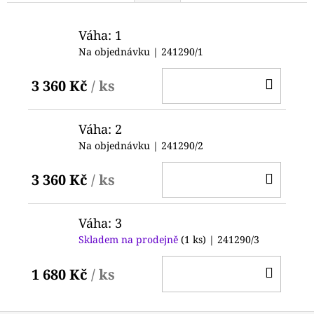
Váha: 1
Na objednávku
| 241290/1
DO
3 360 Kč
/ ks
KOŠ
Váha: 2
Na objednávku
| 241290/2
DO
3 360 Kč
/ ks
KOŠ
Váha: 3
Skladem na prodejně
(1 ks)
| 241290/3
DO
1 680 Kč
/ ks
KOŠ