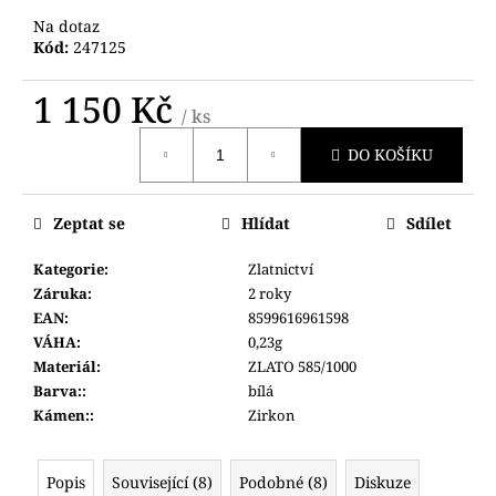
č
Na dotaz
u
Kód:
247125
j
e
1 150 Kč
m
/ ks
e
Měrná
DO KOŠÍKU
cena:
GA-
2100CC-
Zeptat se
Hlídat
Sdílet
3AER
G-
SHOCK
Kategorie
:
Zlatnictví
COCA
Záruka
:
2 roky
COLA
EAN
:
8599616961598
(619)
VÁHA
:
0,23g
4
Materiál
:
ZLATO 585/1000
490
Kč
Barva:
:
bílá
Kámen:
:
Zirkon
Popis
Související (8)
Podobné (8)
Diskuze