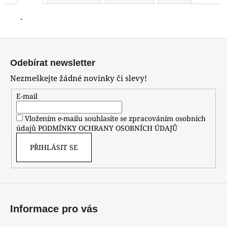
-
Z
á
Odebírat newsletter
p
Nezmeškejte žádné novinky či slevy!
a
t
E-mail
í
Vložením e-mailu souhlasíte se zpracováním osobních
údajů
PODMÍNKY OCHRANY OSOBNÍCH ÚDAJŮ
PŘIHLÁSIT SE
Informace pro vás