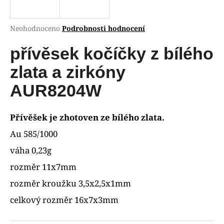
a
j
Průměrné
Neohodnoceno
Podrobnosti hodnocení
í
hodnocení
produktu
přívěsek kočíčky z bílého
t
je
?
0,0
zlata a zirkóny
z
5
AUR8204W
hvězdiček.
HLEDAT
Přívěšek je zhotoven ze bílého zlata.
Au 585/1000
váha 0,23g
D
rozměr 11x7mm
o
p
rozměr kroužku 3,5x2,5x1mm
o
celkový rozměr 16x7x3mm
r
u