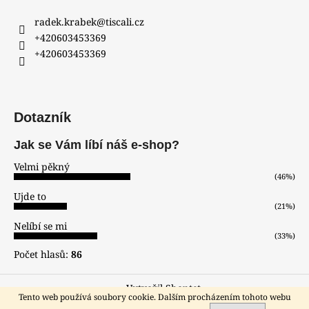
radek.krabek
@
tiscali.cz
+420603453369
+420603453369
Dotazník
Jak se Vám líbí náš e-shop?
Velmi pěkný
(46%)
Ujde to
(21%)
Nelíbí se mi
(33%)
Počet hlasů:
86
Vytvořil Shoptet
Tento web používá soubory cookie. Dalším procházením tohoto webu