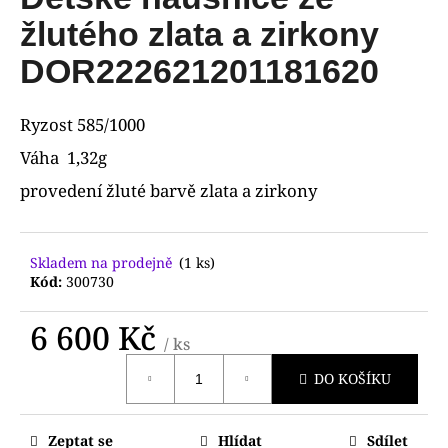
je
R
a
0,0
žlutého zlata a zirkony
z
j
M
5
DOR222621201181620
í
hvězdiček.
A
t
Ryzost 585/1000
?
Váha 1,32g
provedení žluté barvě zlata a zirkony
HLEDAT
Skladem na prodejně
(1 ks)
Kód:
300730
D
6 600 Kč
o
/ ks
Měrná
p
DO KOŠÍKU
cena:
o
r
u
Zeptat se
Hlídat
Sdílet