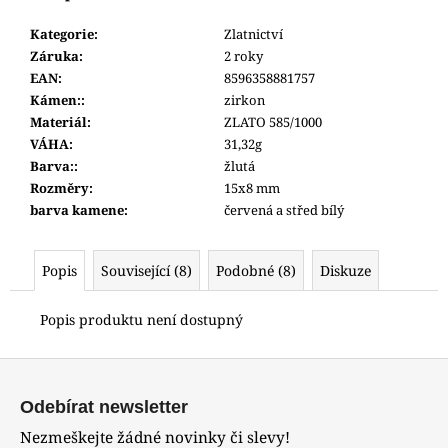
č
u
Kategorie
:
Zlatnictví
j
Záruka
:
2 roky
e
EAN
:
8596358881757
m
Kámen:
:
zirkon
e
Materiál
:
ZLATO 585/1000
VÁHA
:
31,32g
Barva:
:
žlutá
HODINKY
ORIENT
Rozměry
:
15x8 mm
RABA0002E30B
barva kamene
:
červená a střed bílý
8
290
Kč
Popis
Související (8)
Podobné (8)
Diskuze
Popis produktu není dostupný
Z
á
Odebírat newsletter
p
Nezmeškejte žádné novinky či slevy!