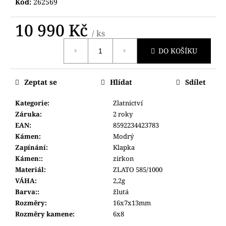
č
Kód:
262569
u
j
10 990 Kč
/ ks
e
Měrná
m
DO KOŠÍKU
cena:
e
Zeptat se
Hlídat
Sdílet
HODINKY
ORIENT
Kategorie
:
Zlatnictví
CGW01001W0
Záruka
:
2 roky
4
EAN
:
8592234423783
800
Kč
Kámen
:
Modrý
Zapínání
:
Klapka
Kámen:
:
zirkon
Materiál
:
ZLATO 585/1000
VÁHA
:
2,2g
Barva:
:
žlutá
Rozměry
:
16x7x13mm
Rozměry kamene
:
6x8