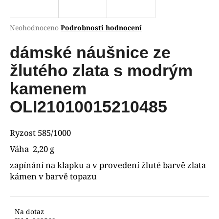
R
a
j
M
Průměrné
Neohodnoceno
Podrobnosti hodnocení
í
hodnocení
A
produktu
dámské náušnice ze
t
je
?
0,0
žlutého zlata s modrým
z
5
kamenem
hvězdiček.
OLI21010015210485
HLEDAT
Ryzost 585/1000
Váha 2,20 g
D
zapínání na klapku a v provedení žluté barvě zlata
o
kámen v barvě topazu
p
o
r
u
Na dotaz