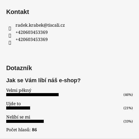
Kontakt
radek.krabek
@
tiscali.cz
+420603453369
+420603453369
Dotazník
Jak se Vám líbí náš e-shop?
Velmi pěkný
(46%)
Ujde to
(21%)
Nelíbí se mi
(33%)
Počet hlasů:
86