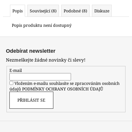
Popis
Související (8)
Podobné (8)
Diskuze
Popis produktu není dostupný
Z
á
Odebírat newsletter
p
Nezmeškejte žádné novinky či slevy!
a
t
E-mail
í
Vložením e-mailu souhlasíte se zpracováním osobních
údajů
PODMÍNKY OCHRANY OSOBNÍCH ÚDAJŮ
PŘIHLÁSIT SE