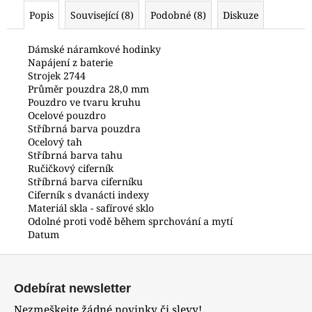
č
Popis
Související (8)
Podobné (8)
Diskuze
u
j
e
Dámské náramkové hodinky
Napájení z baterie
m
Strojek 2744
e
Průměr pouzdra 28,0 mm
Pouzdro ve tvaru kruhu
Ocelové pouzdro
HODINKY
Stříbrná barva pouzdra
ORIENT
Ocelový tah
FKU00002D0
Stříbrná barva tahu
3
Ručičkový ciferník
700
Stříbrná barva ciferníku
Kč
Ciferník s dvanácti indexy
Materiál skla - safírové sklo
Odolné proti vodě během sprchování a mytí
Datum
Z
á
Odebírat newsletter
p
Nezmeškejte žádné novinky či slevy!