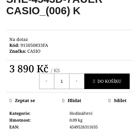
je
a
0,0
CASIO_(006) K
z
j
5
í
hvězdiček.
t
?
Na dotaz
Kód:
915050833FA
Značka:
CASIO
3 890 Kč
/ KS
HLEDAT
Měrná
DO KOŠÍKU
cena:
D
Zeptat se
Hlídat
Sdílet
o
p
Kategorie
:
Hodinářství
o
Hmotnost
:
0.09 kg
r
EAN
:
4549526311635
u