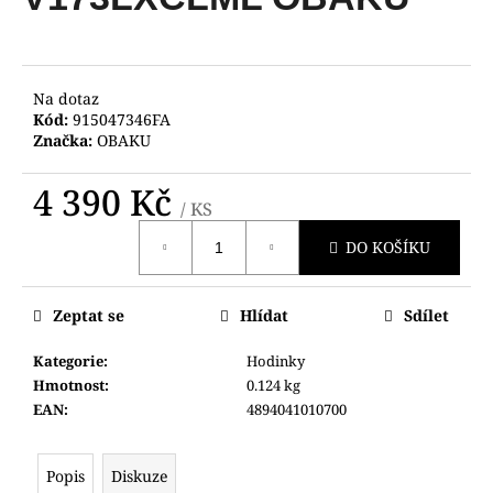
je
a
0,0
z
j
5
í
hvězdiček.
Na dotaz
t
Kód:
915047346FA
?
Značka:
OBAKU
4 390 Kč
/ KS
Měrná
DO KOŠÍKU
cena:
HLEDAT
Zeptat se
Hlídat
Sdílet
D
Kategorie
:
Hodinky
o
Hmotnost
:
0.124 kg
p
EAN
:
4894041010700
o
r
u
Popis
Diskuze