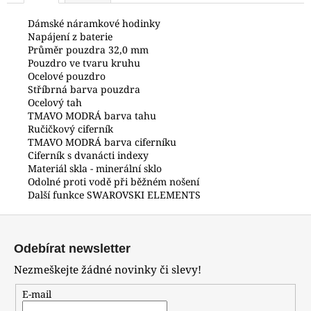
č
u
Dámské náramkové hodinky
j
Napájení z baterie
e
Průměr pouzdra 32,0 mm
Pouzdro ve tvaru kruhu
m
Ocelové pouzdro
e
Stříbrná barva pouzdra
Ocelový tah
TMAVO MODRÁ barva tahu
POLICE
Ručičkový ciferník
PEWJG0024402
TMAVO MODRÁ barva ciferníku
6
Ciferník s dvanácti indexy
350
Materiál skla - minerální sklo
Kč
Odolné proti vodě při běžném nošení
Další funkce SWAROVSKI ELEMENTS
Z
á
Odebírat newsletter
p
Nezmeškejte žádné novinky či slevy!
a
t
E-mail