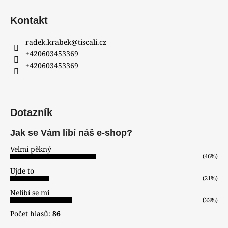
Kontakt
radek.krabek
@
tiscali.cz
+420603453369
+420603453369
Dotazník
Jak se Vám líbí náš e-shop?
Velmi pěkný
(46%)
Ujde to
(21%)
Nelíbí se mi
(33%)
Počet hlasů:
86