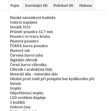
č
Popis
Související (8)
Podobné (8)
Diskuze
u
j
e
Pánské náramkové hodinky
Solární napájení
m
Strojek 3553
e
Průměr pouzdra 52,7 mm
Pouzdro ve tvaru kruhu
Plastové pouzdro
HODINKY
ČERNÁ barva pouzdra
ORIENT
Plastový tah
FKU00002D0
Červená barva tahu
3
Digitální ciferník
700
Černá barva ciferníku
Kč
Ciferník s arabskými čísly
Materiál skla - minerální sklo
Odolné proti vodě při potápění bez kyslíkového pří
Datum
Stopky
Odpočítávací stopky
LED osvětlení displeje
5 budíků
Světové časy