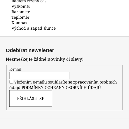
Rádiem řízený čas
Výškoměr
Barometr
Teploměr
Kompas
Východ a západ slunce
Z
á
Odebírat newsletter
p
Nezmeškejte žádné novinky či slevy!
a
t
E-mail
í
Vložením e-mailu souhlasíte se zpracováním osobních
údajů
PODMÍNKY OCHRANY OSOBNÍCH ÚDAJŮ
PŘIHLÁSIT SE