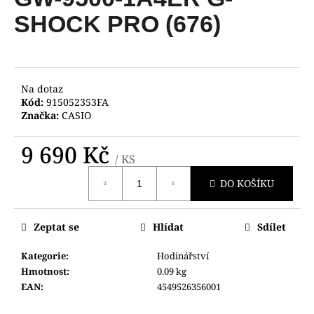
je
a
0,0
SHOCK PRO (676)
z
j
5
í
hvězdiček.
t
?
Na dotaz
Kód:
915052353FA
Značka:
CASIO
9 690 Kč
/ KS
HLEDAT
Měrná
DO KOŠÍKU
cena:
D
Zeptat se
Hlídat
Sdílet
o
p
Kategorie
:
Hodinářství
o
Hmotnost
:
0.09 kg
r
EAN
:
4549526356001
u