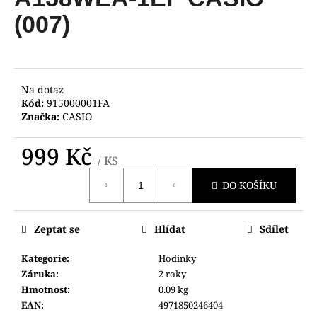
je
a
0,0
(007)
z
j
5
í
hvězdiček.
t
?
Na dotaz
Kód:
915000001FA
Značka:
CASIO
999 Kč
/ KS
HLEDAT
Měrná
DO KOŠÍKU
cena:
D
Zeptat se
Hlídat
Sdílet
o
p
Kategorie
:
Hodinky
o
Záruka
:
2 roky
r
Hmotnost
:
0.09 kg
u
EAN
:
4971850246404