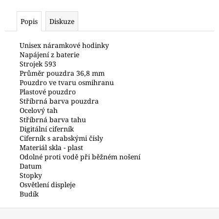
č
u
Popis
Diskuze
j
e
m
Unisex náramkové hodinky
Napájení z baterie
e
Strojek 593
Průměr pouzdra 36,8 mm
Pouzdro ve tvaru osmihranu
POLICE
Plastové pouzdro
PEWJK2003440
Stříbrná barva pouzdra
6
Ocelový tah
600
Stříbrná barva tahu
Kč
Digitální ciferník
Ciferník s arabskými čísly
Materiál skla - plast
Odolné proti vodě při běžném nošení
Datum
Stopky
Osvětlení displeje
Budík
Z