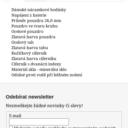
č
u
Dámské náramkové hodinky
j
Napájení z baterie
e
Průměr pouzdra 26,0 mm
Pouzdro ve tvaru kruhu
m
Ocelové pouzdro
e
Zlatavá barva pouzdra
Ocelový tah
Zlatavá barva tahu
POLICE
Ručičkový ciferník
PEWGQ0056801
Zlatavá barva ciferníku
6
Ciferník s dvanácti indexy
690
Materiál skla - minerální sklo
Kč
Odolné proti vodě při běžném nošení
Z
á
Odebírat newsletter
p
Nezmeškejte žádné novinky či slevy!
a
t
E-mail
í