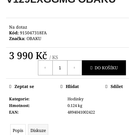
je
a
0,0
z
j
5
í
hvězdiček.
Na dotaz
t
Kód:
915047318FA
?
Značka:
OBAKU
3 990 Kč
/ KS
Měrná
DO KOŠÍKU
cena:
HLEDAT
Zeptat se
Hlídat
Sdílet
D
Kategorie
:
Hodinky
o
Hmotnost
:
0.124 kg
p
EAN
:
4894041002422
o
r
u
Popis
Diskuze