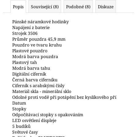
č
Popis
Související (8)
Podobné (8)
Diskuze
u
j
e
Pánské náramkové hodinky
Napájení z baterie
m
Strojek 3506
e
Průměr pouzdra 45,9 mm
Pouzdro ve tvaru kruhu
Plastové pouzdro
HODINKY
Modrá barva pouzdra
PRIM
Plastový tah
W01P.13157.H
Modrá barva tahu
4
Digitální ciferník
200
Černá barva ciferníku
Kč
Ciferník s arabskými čísly
Materiál skla - minerální sklo
Odolné proti vodě při potápění bez kyslíkového pří
Datum
Stopky
Odpočítávací stopky s opakováním
LED osvětlení displeje
5 budíků
Světové časy