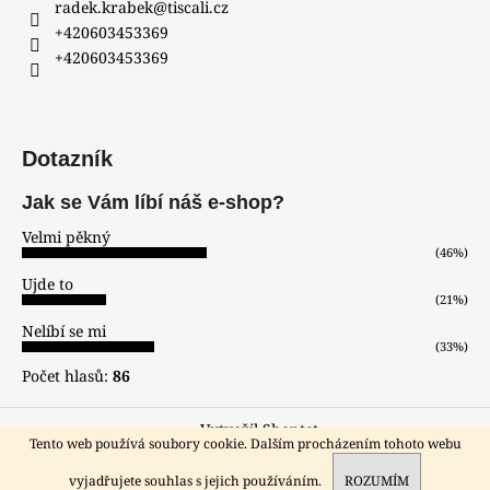
radek.krabek
@
tiscali.cz
+420603453369
+420603453369
Dotazník
Jak se Vám líbí náš e-shop?
Velmi pěkný
(46%)
Ujde to
(21%)
Nelíbí se mi
(33%)
Počet hlasů:
86
Vytvořil Shoptet
Tento web používá soubory cookie. Dalším procházením tohoto webu
Copyright 2026
hodinar-zlatnik
. Všechna práva vyhrazena.
Sleva pro registrované zákazníky!!!
vyjadřujete souhlas s jejich používáním.
ROZUMÍM