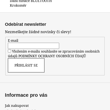
Další funkce BLUETOOTH
Krokoměr
Z
á
Odebírat newsletter
p
Nezmeškejte žádné novinky či slevy!
a
t
E-mail
í
Vložením e-mailu souhlasíte se zpracováním osobních
údajů
PODMÍNKY OCHRANY OSOBNÍCH ÚDAJŮ
PŘIHLÁSIT SE
Informace pro vás
Jak nakupovat