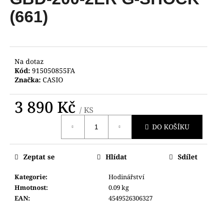
je
a
0,0
(661)
z
j
5
í
hvězdiček.
t
?
Na dotaz
Kód:
915050855FA
Značka:
CASIO
3 890 Kč
/ KS
HLEDAT
Měrná
DO KOŠÍKU
cena:
D
Zeptat se
Hlídat
Sdílet
o
p
Kategorie
:
Hodinářství
o
Hmotnost
:
0.09 kg
r
EAN
:
4549526306327
u