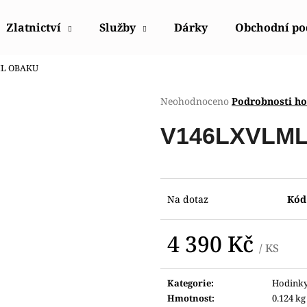
Zlatnictví
Služby
Dárky
Obchodní p
L OBAKU
Co potřebujete najít?
Průměrné
Neohodnoceno
Podrobnosti h
hodnocení
produktu
HLEDAT
V146LXVLM
je
0,0
z
5
Doporučujeme
hvězdiček.
Na dotaz
Kód
4 390 Kč
/ KS
Měrná
cena:
Kategorie
:
Hodink
HODINKY ORIENT FUB9B003W0
HODINKY ORIE
Hmotnost
:
0.124 kg