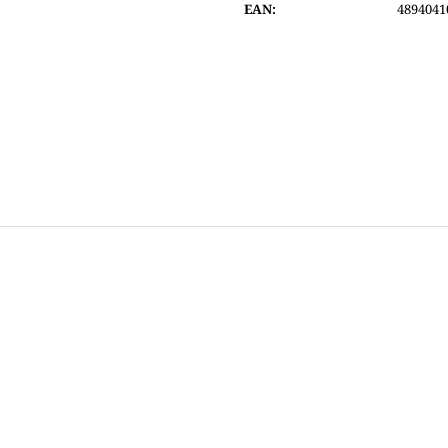
EAN
:
4894041
4 400 Kč
4 800 Kč