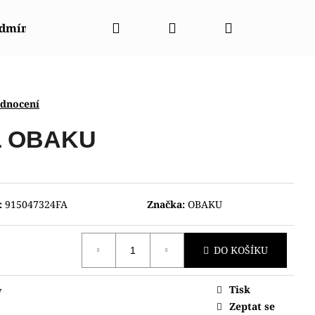
Hledat
Přihlášení
Nákupní
odmínky
Napište nám
Kontakty
Značky
košík
odnocení
L OBAKU
:
915047324FA
Značka:
OBAKU
DO KOŠÍKU
Tisk
y
NT CGW01001W0
Zeptat se