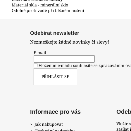
Materiál skla - minerální sklo
Odolné proti vodě při běžném nošení
Z
á
Odebírat newsletter
p
Nezmeškejte žádné novinky či slevy!
a
t
E-mail
í
Vložením e-mailu souhlasíte se zpracováním o
PŘIHLÁSIT SE
Informace pro vás
Odebí
Vložte 
Jak nakupovat
zasílat
Obchodní podmínky