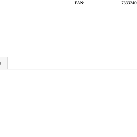
EAN
:
7333240
6 690 Kč
6 600 Kč
e