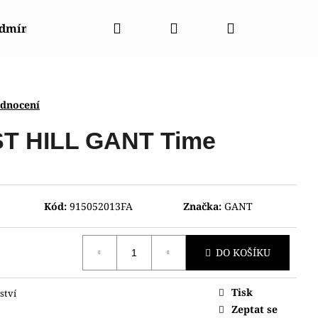
Hledat
Přihlášení
Nákupní
odmínky
Napište nám
Kontakty
Značky
košík
odnocení
T HILL GANT Time
Kód:
915052013FA
Značka:
GANT
DO KOŠÍKU
Tisk
ství
003440
Zeptat se