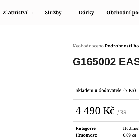
Zlatnictví
Služby
Dárky
Obchodní p
Co potřebujete najít?
Průměrné
Neohodnoceno
Podrobnosti h
hodnocení
produktu
HLEDAT
G165002 EAS
je
0,0
z
5
Doporučujeme
hvězdiček.
Skladem u dodavatele
(7 KS)
4 490 Kč
/ KS
Měrná
cena:
Kategorie
:
Hodinář
POLICE PEWGQ0056801
POLICE PEWJK2
Hmotnost
:
0.09 kg