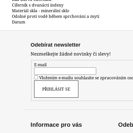
Ciferník s dvanácti indexy
Materiál skla - minerální sklo
Odolné proti vodě během sprchování a mytí
Datum
Z
á
Odebírat newsletter
p
Nezmeškejte žádné novinky či slevy!
a
t
E-mail
í
Vložením e-mailu souhlasíte se zpracováním o
PŘIHLÁSIT SE
Informace pro vás
Odebí