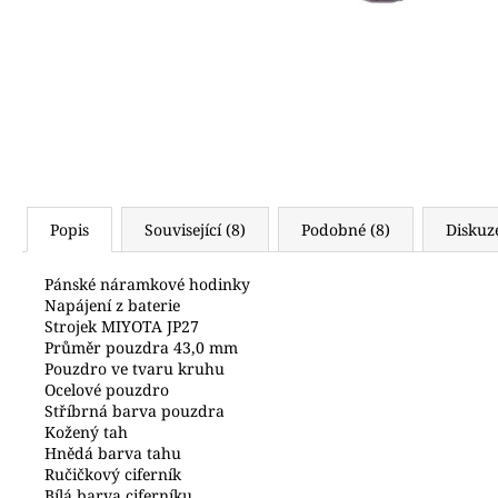
(619)
4 490 Kč
Popis
Související (8)
Podobné (8)
Diskuz
Pánské náramkové hodinky
Napájení z baterie
Strojek MIYOTA JP27
Průměr pouzdra 43,0 mm
Pouzdro ve tvaru kruhu
Ocelové pouzdro
Stříbrná barva pouzdra
Kožený tah
Hnědá barva tahu
Ručičkový ciferník
Bílá barva ciferníku