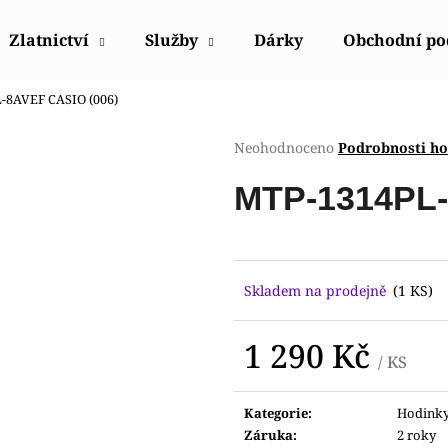
Zlatnictví
Služby
Dárky
Obchodní p
-8AVEF CASIO (006)
Co potřebujete najít?
Průměrné
Neohodnoceno
Podrobnosti h
hodnocení
produktu
HLEDAT
MTP-1314PL-
je
0,0
z
5
Doporučujeme
hvězdiček.
Skladem na prodejně
(1 KS)
1 290 Kč
/ KS
Měrná
cena:
Kategorie
:
Hodink
HODINKY ORIENT FUB9B003W0
HODINKY ORIE
Záruka
:
2 roky