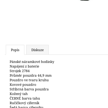
2 500 Kč
Popis
Diskuze
Pánské náramkové hodinky
Napájení z baterie
Strojek 2784
Průměr pouzdra 44,9 mm
Pouzdro ve tvaru kruhu
Kovové pouzdro
Stříbrná barva pouzdra
Kožený tah
ČERNÉ barva tahu
Ručičkový ciferník
Šedá barva ciferníku