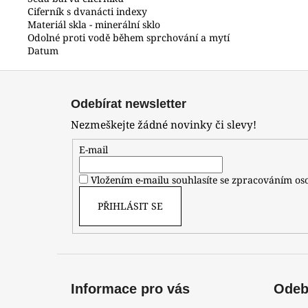
Ciferník s dvanácti indexy
Materiál skla - minerální sklo
Odolné proti vodě během sprchování a mytí
Datum
Z
á
Odebírat newsletter
p
Nezmeškejte žádné novinky či slevy!
a
t
E-mail
í
Vložením e-mailu souhlasíte se zpracováním o
PŘIHLÁSIT SE
Informace pro vás
Odebí