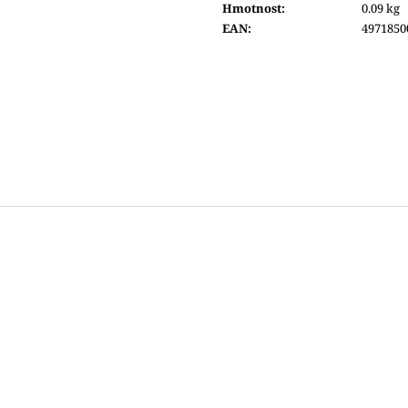
Hmotnost
:
0.09 kg
4 400 Kč
4 800 Kč
EAN
:
4971850