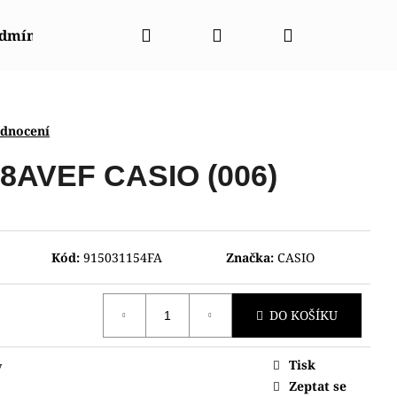
Hledat
Přihlášení
Nákupní
odmínky
Napište nám
Kontakty
Značky
košík
odnocení
8AVEF CASIO (006)
Kód:
915031154FA
Značka:
CASIO
DO KOŠÍKU
Tisk
y
NT CGW01001W0
Zeptat se