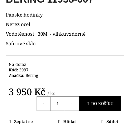
je
R
a
0,0
z
j
Pánské hodinky
M
5
í
hvězdiček.
Nerez ocel
A
t
Vodotěsnost 30M - vlhkuvzdorné
?
Safírové sklo
Na dotaz
HLEDAT
Kód:
2997
Značka:
Bering
3 950 Kč
D
/ ks
Měrná
o
DO KOŠÍKU
cena:
p
o
r
Zeptat se
Hlídat
Sdílet
u