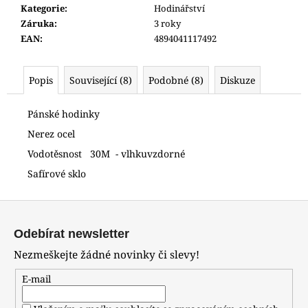
č
Kategorie
:
Hodinářství
u
Záruka
:
3 roky
j
EAN
:
4894041117492
e
m
e
Popis
Související (8)
Podobné (8)
Diskuze
Pánské hodinky
HODINKY
ORIENT
Nerez ocel
CGW01001W0
Vodotěsnost 30M - vlhkuvzdorné
4
800
Safírové sklo
Kč
Z
á
Odebírat newsletter
p
Nezmeškejte žádné novinky či slevy!
a
t
E-mail
í