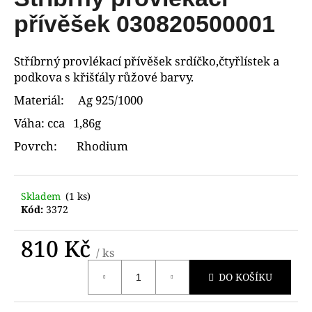
je
a
0,0
přívěšek 030820500001
z
j
5
í
hvězdiček.
Stříbrný provlékací přívěšek srdíčko,čtyřlístek a
t
podkova s křišťály růžové barvy.
?
Materiál: Ag 925/1000
Váha: cca 1,86g
Povrch: Rhodium
HLEDAT
Skladem
(1 ks)
Kód:
3372
D
o
810 Kč
/ ks
p
Měrná
o
DO KOŠÍKU
cena:
r
u