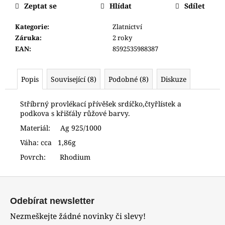
č
Zeptat se
Hlídat
Sdílet
u
j
Kategorie
:
Zlatnictví
e
Záruka
:
2 roky
m
EAN
:
8592535988387
e
Popis
Související (8)
Podobné (8)
Diskuze
HODINKY
ORIENT
RABA0002E30B
Stříbrný provlékací přívěšek srdíčko,čtyřlístek a
podkova s křišťály růžové barvy.
8
290
Materiál: Ag 925/1000
Kč
Váha: cca 1,86g
Povrch: Rhodium
Z
á
Odebírat newsletter
p
Nezmeškejte žádné novinky či slevy!
a