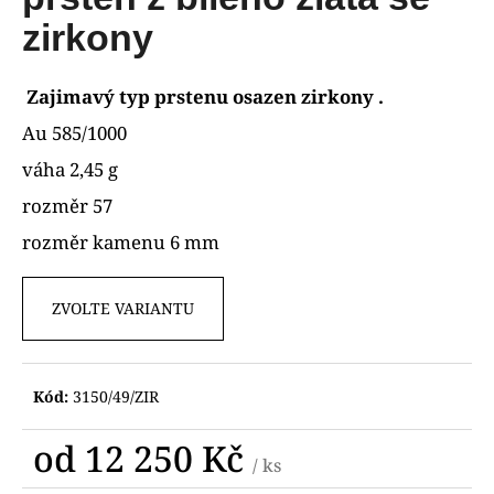
je
R
a
0,0
zirkony
z
j
M
5
í
hvězdiček.
Zajimavý typ prstenu osazen zirkony .
A
t
Au 585/1000
?
váha 2,45 g
rozměr 57
rozměr kamenu 6 mm
HLEDAT
ZVOLTE VARIANTU
D
o
Kód:
3150/49/ZIR
p
o
od
12 250 Kč
r
/ ks
u
Měrná