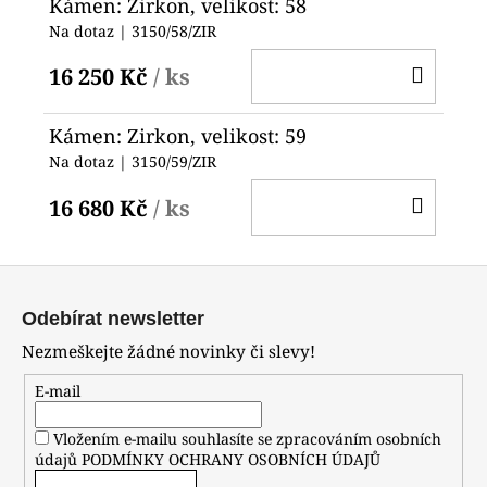
Kámen: Zirkon, velikost: 58
Na dotaz
| 3150/58/ZIR
DO
16 250 Kč
/ ks
KOŠ
Kámen: Zirkon, velikost: 59
Na dotaz
| 3150/59/ZIR
DO
16 680 Kč
/ ks
KOŠ
Z
á
Odebírat newsletter
p
Nezmeškejte žádné novinky či slevy!
a
t
E-mail
í
Vložením e-mailu souhlasíte se zpracováním osobních
údajů
PODMÍNKY OCHRANY OSOBNÍCH ÚDAJŮ