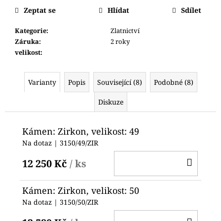
č
cena:
Zeptat se
Hlídat
Sdílet
u
j
Kategorie
:
Zlatnictví
e
Záruka
:
2 roky
m
velikost
:
e
Varianty
Popis
Související (8)
Podobné (8)
HODINKY
ORIENT
LUG1C001BH
Diskuze
2
500
Kámen: Zirkon, velikost: 49
Kč
Na dotaz
| 3150/49/ZIR
DO
12 250 Kč
/ ks
KOŠ
Kámen: Zirkon, velikost: 50
Na dotaz
| 3150/50/ZIR
DO