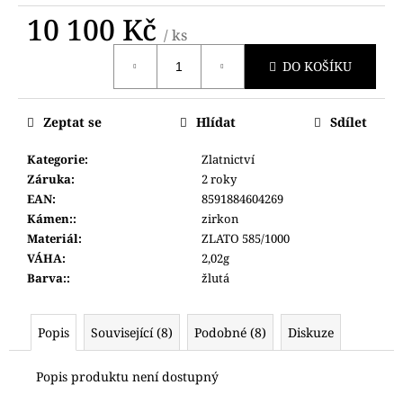
č
10 100 Kč
u
/ ks
j
Měrná
e
DO KOŠÍKU
cena:
m
e
Zeptat se
Hlídat
Sdílet
HODINKY
Kategorie
:
Zlatnictví
PRIM
Záruka
:
2 roky
W01C.13051.C.
EAN
:
8591884604269
8
Kámen:
:
zirkon
200
Materiál
:
ZLATO 585/1000
Kč
VÁHA
:
2,02g
Barva:
:
žlutá
Popis
Související (8)
Podobné (8)
Diskuze
Popis produktu není dostupný