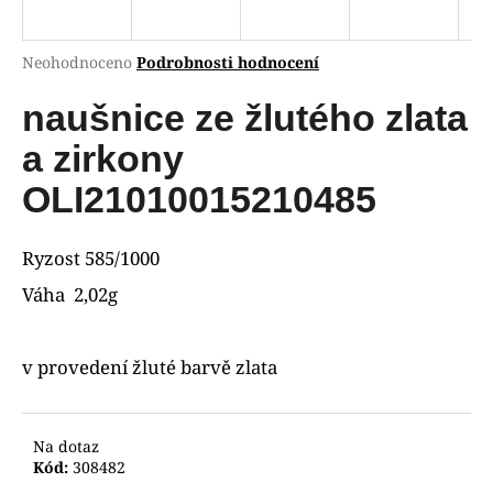
R
a
j
M
Průměrné
Neohodnoceno
Podrobnosti hodnocení
í
hodnocení
A
produktu
naušnice ze žlutého zlata
t
je
?
0,0
a zirkony
z
5
OLI21010015210485
hvězdiček.
HLEDAT
Ryzost 585/1000
Váha 2,02g
D
v provedení žluté barvě zlata
o
p
o
Na dotaz
r
Kód:
308482
u