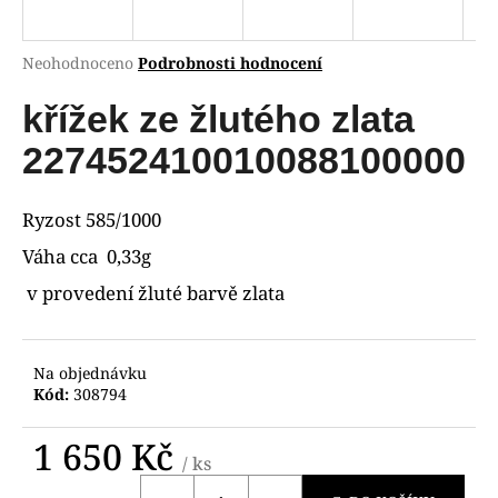
a
j
Průměrné
Neohodnoceno
Podrobnosti hodnocení
í
hodnocení
produktu
křížek ze žlutého zlata
t
je
?
0,0
227452410010088100000
z
5
hvězdiček.
Ryzost 585/1000
Váha cca 0,33g
HLEDAT
v provedení žluté barvě zlata
D
Na objednávku
o
Kód:
308794
p
o
1 650 Kč
r
/ ks
u
Měrná