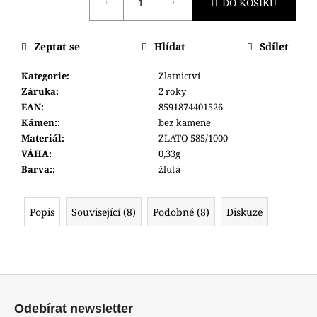
č
DO KOŠÍKU
cena:
u
j
Zeptat se
Hlídat
Sdílet
e
m
Kategorie
:
Zlatnictví
e
Záruka
:
2 roky
EAN
:
8591874401526
POLICE
Kámen:
:
bez kamene
PEWJK2003440
Materiál
:
ZLATO 585/1000
6
VÁHA
:
0,33g
600
Barva:
:
žlutá
Kč
Popis
Související (8)
Podobné (8)
Diskuze
Z
á
Odebírat newsletter