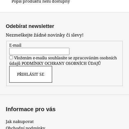
Popis produktu není dostupný
Z
á
Odebírat newsletter
p
Nezmeškejte žádné novinky či slevy!
a
t
E-mail
í
Vložením e-mailu souhlasíte se zpracováním osobních
údajů
PODMÍNKY OCHRANY OSOBNÍCH ÚDAJŮ
PŘIHLÁSIT SE
Informace pro vás
Jak nakupovat
Obchodní podmínky