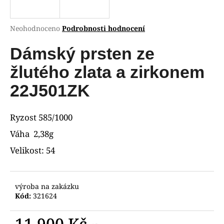
R
a
j
M
Průměrné
Neohodnoceno
Podrobnosti hodnocení
í
hodnocení
A
produktu
Dámský prsten ze
t
je
?
0,0
žlutého zlata a zirkonem
z
5
22J501ZK
hvězdiček.
HLEDAT
Ryzost 585/1000
Váha 2,38g
Velikost: 54
D
o
p
výroba na zakázku
o
Kód:
321624
r
u
11 900 Kč