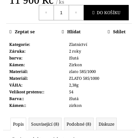
č
/ ks
Měrná
u
DO KOŠÍKU
cena:
j
e
m
Zeptat se
Hlídat
Sdílet
e
Kategorie
:
Zlatnictví
Záruka
:
2 roky
POLICE
PEWJG0024402
barva
:
žlutá
Kámen
:
Zirkon
6
350
Materiál
:
zlato 585/1000
Kč
Materiál
:
ZLATO 585/1000
VÁHA
:
2,38g
Velikost prstenu:
:
54
Barva:
:
žlutá
Kámen:
:
zirkon
Popis
Související (8)
Podobné (8)
Diskuze