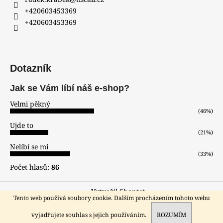
+420603453369
+420603453369
Dotazník
Jak se Vám líbí náš e-shop?
Velmi pěkný
(46%)
Ujde to
(21%)
Nelíbí se mi
(33%)
Počet hlasů:
86
Vytvořil Shoptet
Tento web používá soubory cookie. Dalším procházením tohoto webu
Copyright 2026
hodinar-zlatnik
. Všechna práva vyhrazena.
Sleva pro registrované zákazníky!!!
vyjadřujete souhlas s jejich používáním.
ROZUMÍM