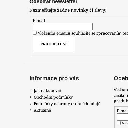
Odebírat newsletter
p
Nezmeškejte žádné novinky či slevy!
a
t
E-mail
í
Vložením e-mailu souhlasíte se zpracováním o
PŘIHLÁSIT SE
Informace pro vás
Odebí
Vložte 
Jak nakupovat
zasílat
Obchodní podmínky
produk
Podmínky ochrany osobních údajů
Aktuálně
E-mai
Vlo