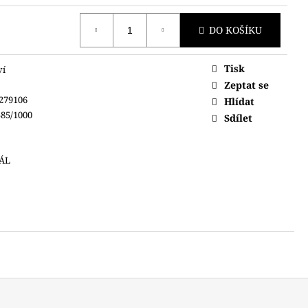
DO KOŠÍKU
Tisk
ví
Zeptat se
279106
Hlídat
85/1000
Sdílet
PÁL