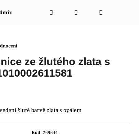
Hledat
Přihlášení
Nákupní
odmínky
Napište nám
Kontakty
Značky
košík
odnocení
ice ze žlutého zlata s
1010002611581
vedení žluté barvě zlata s opálem
Kód:
269644
NT CGW01001W0