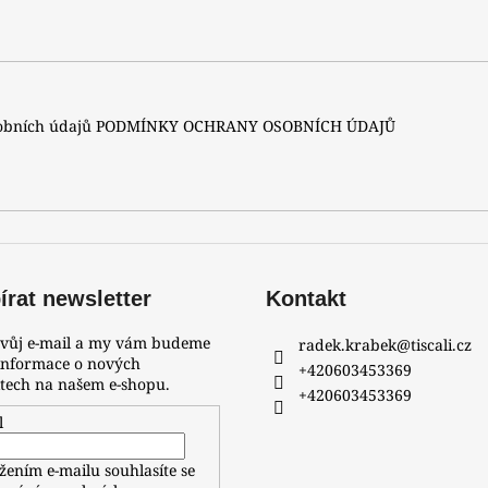
A
sobních údajů
PODMÍNKY OCHRANY OSOBNÍCH ÚDAJŮ
rat newsletter
Kontakt
svůj e-mail a my vám budeme
radek.krabek
@
tiscali.cz
 informace o nových
+420603453369
tech na našem e-shopu.
+420603453369
l
žením e-mailu souhlasíte se