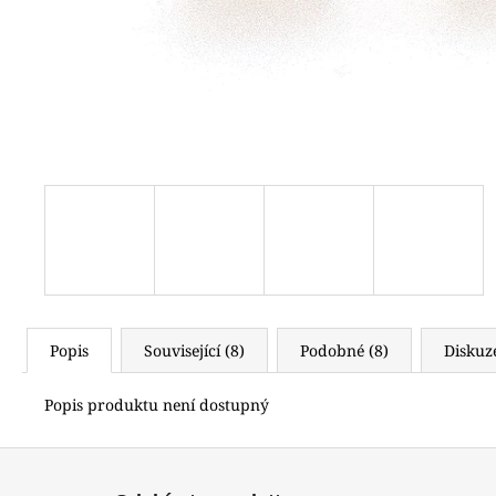
2 500 Kč
Popis
Související (8)
Podobné (8)
Diskuz
Popis produktu není dostupný
Z
á