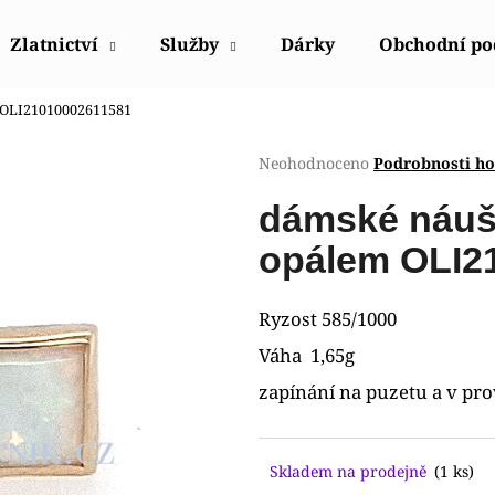
Zlatnictví
Služby
Dárky
Obchodní p
m OLI21010002611581
Co potřebujete najít?
Průměrné
Neohodnoceno
Podrobnosti h
hodnocení
produktu
HLEDAT
dámské náušn
je
0,0
opálem OLI2
z
5
Doporučujeme
hvězdiček.
Ryzost 585/1000
Váha 1,65g
zapínání na puzetu a v pro
Skladem na prodejně
(1 ks)
HODINKY ORIENT FUB9B003W0
HODINKY ORIE