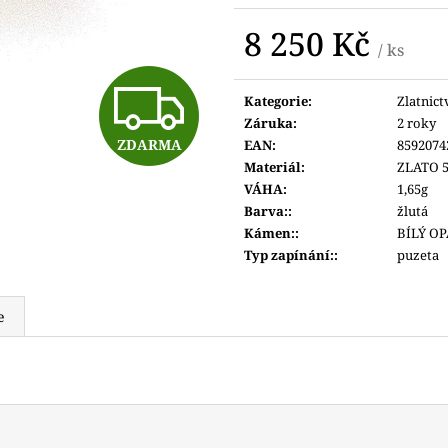
4 400 Kč
4 800 Kč
8 250 Kč
/ ks
Měrná
Z
cena:
Kategorie
:
Zlatnict
Záruka
:
2 roky
ZDARMA
EAN
:
8592074
D
Materiál
:
ZLATO 5
VÁHA
:
1,65g
Barva:
:
žlutá
A
Kámen:
:
BÍLÝ O
Typ zapínání:
:
puzeta
R
e
M