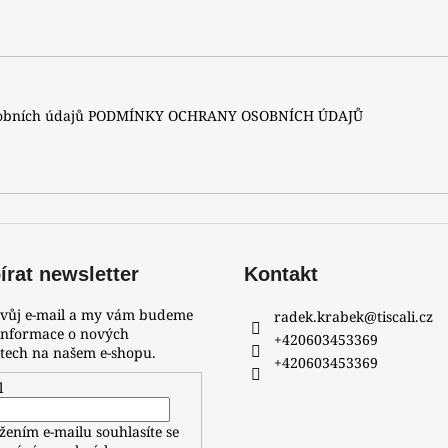
A
sobních údajů
PODMÍNKY OCHRANY OSOBNÍCH ÚDAJŮ
rat newsletter
Kontakt
svůj e-mail a my vám budeme
radek.krabek
@
tiscali.cz
 informace o nových
+420603453369
tech na našem e-shopu.
+420603453369
l
žením e-mailu souhlasíte se