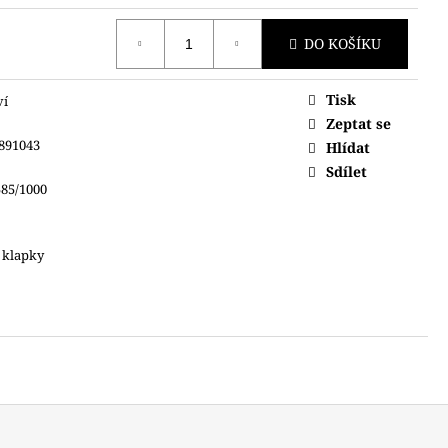
DO KOŠÍKU
Tisk
ví
Zeptat se
891043
Hlídat
Sdílet
85/1000
 klapky