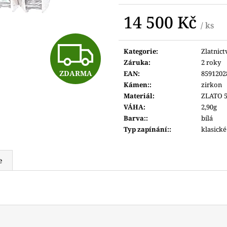
4 400 Kč
4 800 Kč
14 500 Kč
/ ks
Měrná
Z
cena:
Kategorie
:
Zlatnict
Záruka
:
2 roky
ZDARMA
EAN
:
8591202
D
Kámen:
:
zirkon
Materiál
:
ZLATO 5
VÁHA
:
2,90g
A
Barva:
:
bílá
Typ zapínání:
:
klasické
R
e
M