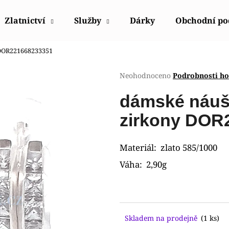
Zlatnictví
Služby
Dárky
Obchodní p
y DOR221668233351
Co potřebujete najít?
Průměrné
Neohodnoceno
Podrobnosti h
hodnocení
produktu
HLEDAT
dámské náušn
je
0,0
zirkony DOR
z
5
Doporučujeme
hvězdiček.
Materiál: zlato 585/1000
Váha: 2,90g
Skladem na prodejně
(1 ks)
HODINKY ORIENT FUB9B003W0
HODINKY ORIE