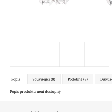
2 500 Kč
Popis
Související (8)
Podobné (8)
Diskuz
Popis produktu není dostupný
Z
á