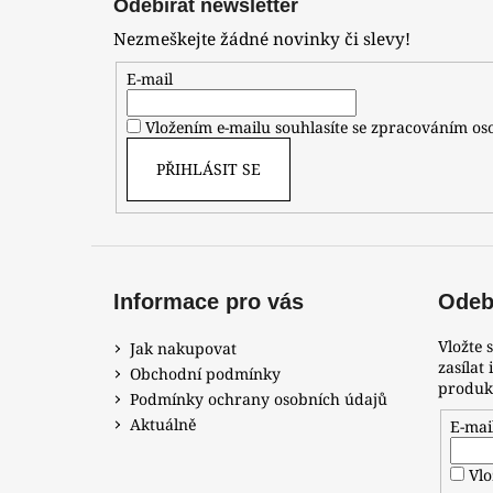
Odebírat newsletter
p
Nezmeškejte žádné novinky či slevy!
a
t
E-mail
í
Vložením e-mailu souhlasíte se zpracováním o
PŘIHLÁSIT SE
Informace pro vás
Odebí
Vložte 
Jak nakupovat
zasílat
Obchodní podmínky
produk
Podmínky ochrany osobních údajů
Aktuálně
E-mai
Vlo