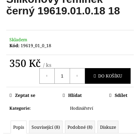
je
a
0,0
černý 19619.01.0.18 18
z
j
5
í
hvězdiček.
t
?
Skladem
Kód:
19619_01_0_18
350 Kč
/ ks
Měrná
HLEDAT
DO KOŠÍKU
cena:
Zeptat se
Hlídat
Sdílet
D
o
Kategorie
:
Hodinářství
p
o
Popis
Související (8)
Podobné (8)
Diskuze
r
u