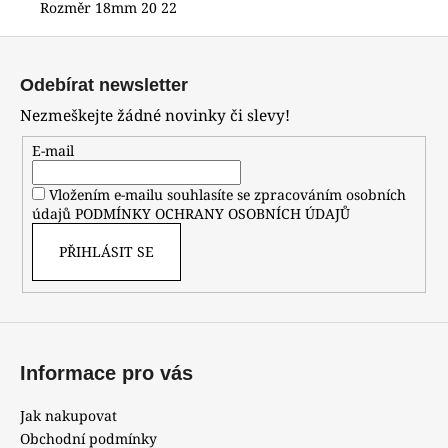
č
Rozměr 18mm 20 22
u
Z
j
e
á
Odebírat newsletter
m
p
e
Nezmeškejte žádné novinky či slevy!
a
t
E-mail
HODINKY
í
ORIENT
Vložením e-mailu souhlasíte se zpracováním osobních
CGW01001W0
údajů
PODMÍNKY OCHRANY OSOBNÍCH ÚDAJŮ
4
800
PŘIHLÁSIT SE
Kč
Informace pro vás
Jak nakupovat
Obchodní podmínky