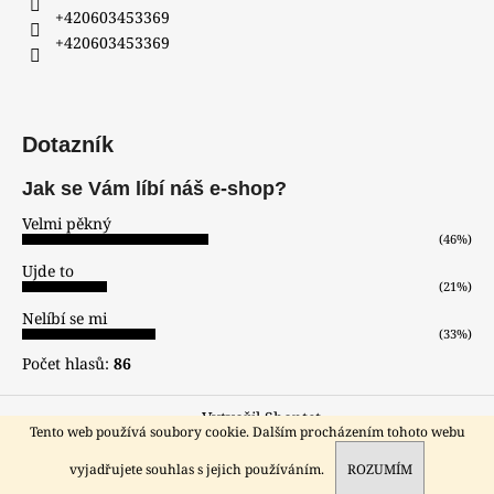
+420603453369
+420603453369
Dotazník
Jak se Vám líbí náš e-shop?
Velmi pěkný
(46%)
Ujde to
(21%)
Nelíbí se mi
(33%)
Počet hlasů:
86
Vytvořil Shoptet
Tento web používá soubory cookie. Dalším procházením tohoto webu
Copyright 2026
hodinar-zlatnik
. Všechna práva vyhrazena.
Sleva pro registrované zákazníky!!!
vyjadřujete souhlas s jejich používáním.
ROZUMÍM