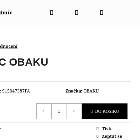
Hledat
Přihlášení
Nákupní
odmínky
Napište nám
Kontakty
Značky
košík
odnocení
C OBAKU
:
915047387FA
Značka:
OBAKU
DO KOŠÍKU
Tisk
y
003440
Zeptat se