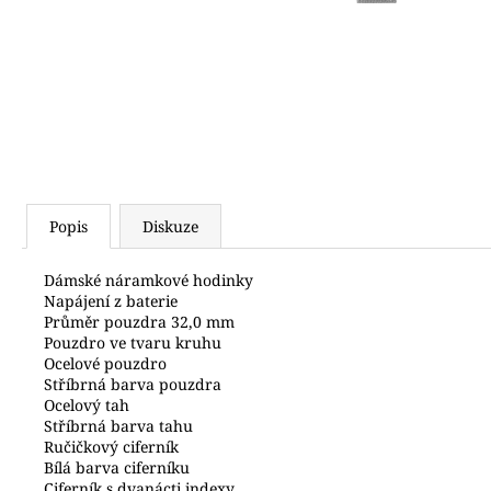
(619)
4 490 Kč
Popis
Diskuze
Dámské náramkové hodinky
Napájení z baterie
Průměr pouzdra 32,0 mm
Pouzdro ve tvaru kruhu
Ocelové pouzdro
Stříbrná barva pouzdra
Ocelový tah
Stříbrná barva tahu
Ručičkový ciferník
Bílá barva ciferníku
Ciferník s dvanácti indexy