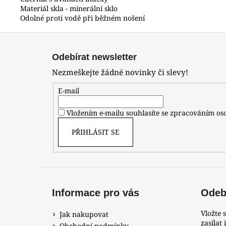
Materiál skla - minerální sklo
Odolné proti vodě při běžném nošení
Z
á
Odebírat newsletter
p
Nezmeškejte žádné novinky či slevy!
a
t
E-mail
í
Vložením e-mailu souhlasíte se zpracováním o
PŘIHLÁSIT SE
Informace pro vás
Odebí
Vložte 
Jak nakupovat
zasílat
Obchodní podmínky