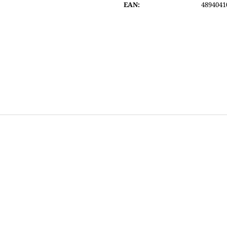
EAN
:
4894041
6 690 Kč
6 600 Kč