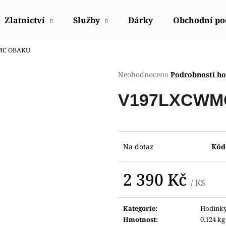
Zlatnictví
Služby
Dárky
Obchodní p
MC OBAKU
Co potřebujete najít?
Průměrné
Neohodnoceno
Podrobnosti h
hodnocení
produktu
HLEDAT
V197LXCWM
je
0,0
z
5
Doporučujeme
hvězdiček.
Na dotaz
Kód
2 390 Kč
/ KS
Měrná
cena:
Kategorie
:
Hodink
POLICE PEWGQ0056801
POLICE PEWJK2
Hmotnost
:
0.124 kg