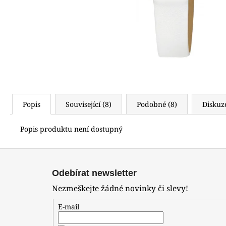
(619)
4 490 Kč
Popis
Související (8)
Podobné (8)
Diskuz
Popis produktu není dostupný
Z
á
Odebírat newsletter
p
Nezmeškejte žádné novinky či slevy!
a
t
E-mail
í