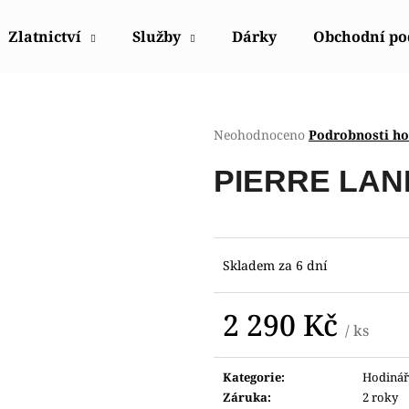
Zlatnictví
Služby
Dárky
Obchodní p
Co potřebujete najít?
Průměrné
Neohodnoceno
Podrobnosti h
hodnocení
produktu
HLEDAT
PIERRE LAN
je
0,0
z
5
Doporučujeme
hvězdiček.
Skladem za 6 dní
2 290 Kč
/ ks
Měrná
cena:
Kategorie
:
Hodinář
POLICE PEWGQ0056801
POLICE PEWJK2
Záruka
:
2 roky