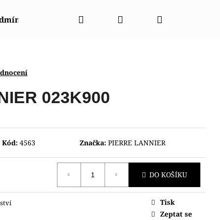
Hledat
Přihlášení
Nákupní
odmínky
Napište nám
Kontakty
Značky
košík
odnocení
NIER 023K900
Kód:
4563
Značka:
PIERRE LANNIER
DO KOŠÍKU
Tisk
ství
003440
Zeptat se