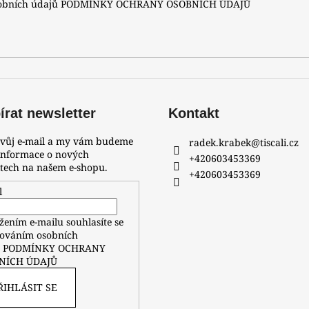
A
sobních údajů
PODMÍNKY OCHRANY OSOBNÍCH ÚDAJŮ
rat newsletter
Kontakt
svůj e-mail a my vám budeme
radek.krabek
@
tiscali.cz
 informace o nových
+420603453369
tech na našem e-shopu.
+420603453369
l
žením e-mailu souhlasíte se
ováním osobních
ů
PODMÍNKY OCHRANY
NÍCH ÚDAJŮ
ŘIHLÁSIT SE