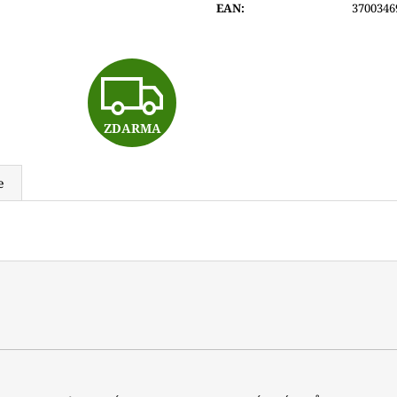
EAN
:
3700346
6 690 Kč
6 600 Kč
Z
ZDARMA
D
e
A
R
M