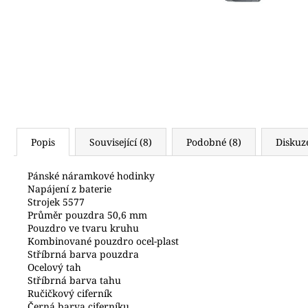
6 990 Kč
Popis
Související (8)
Podobné (8)
Diskuz
Pánské náramkové hodinky
Napájení z baterie
Strojek 5577
Průměr pouzdra 50,6 mm
Pouzdro ve tvaru kruhu
Kombinované pouzdro ocel-plast
Stříbrná barva pouzdra
Ocelový tah
Stříbrná barva tahu
Ručičkový ciferník
Černá barva ciferníku