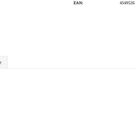
EAN
:
4549526
6 200 Kč
8 290 Kč
e