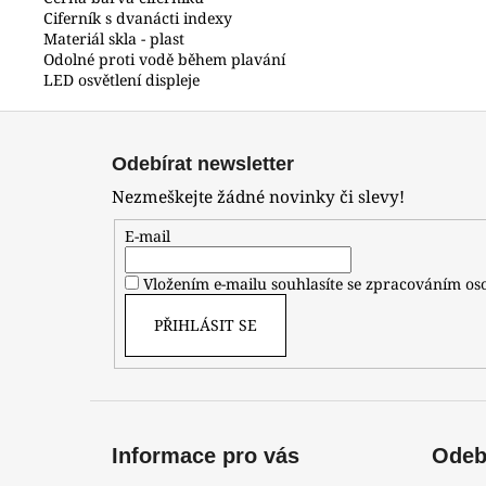
Ciferník s dvanácti indexy
Materiál skla - plast
Odolné proti vodě během plavání
LED osvětlení displeje
Z
á
Odebírat newsletter
p
Nezmeškejte žádné novinky či slevy!
a
t
E-mail
í
Vložením e-mailu souhlasíte se zpracováním o
PŘIHLÁSIT SE
Informace pro vás
Odebí