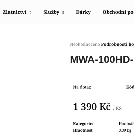
Zlatnictví
Služby
Dárky
Obchodní p
Co potřebujete najít?
Průměrné
Neohodnoceno
Podrobnosti h
hodnocení
produktu
HLEDAT
MWA-100HD-1
je
0,0
z
5
Doporučujeme
hvězdiček.
Na dotaz
Kód
1 390 Kč
/ KS
Měrná
cena:
Kategorie
:
Hodinář
HODINKY ORIENT FETAC002W0
HODINKY ORIE
Hmotnost
:
0.09 kg