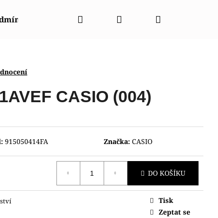
Hledat
Přihlášení
Nákupní
odmínky
Napište nám
Kontakty
Značky
košík
odnocení
AVEF CASIO (004)
:
915050414FA
Značka:
CASIO
DO KOŠÍKU
Tisk
ství
NT RABA0002E30B
Zeptat se