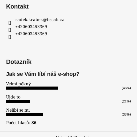
Kontakt
radek.krabek
@
tiscali.cz
+420603453369
+420603453369
Dotazník
Jak se Vám líbí náš e-shop?
Velmi pěkný
(46%)
Ujde to
(21%)
Nelíbí se mi
(33%)
Počet hlasů:
86