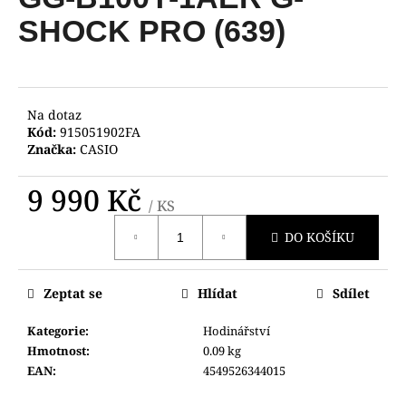
je
a
0,0
SHOCK PRO (639)
z
j
5
í
hvězdiček.
t
?
Na dotaz
Kód:
915051902FA
Značka:
CASIO
9 990 Kč
/ KS
HLEDAT
Měrná
DO KOŠÍKU
cena:
D
Zeptat se
Hlídat
Sdílet
o
p
Kategorie
:
Hodinářství
o
Hmotnost
:
0.09 kg
r
EAN
:
4549526344015
u