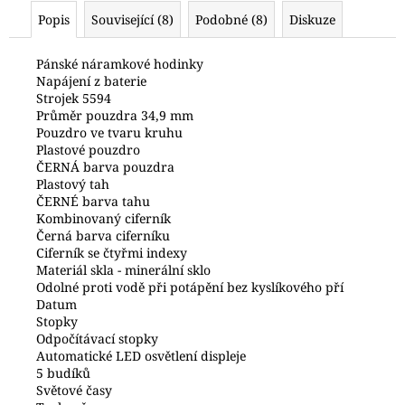
č
Popis
Související (8)
Podobné (8)
Diskuze
u
j
e
Pánské náramkové hodinky
Napájení z baterie
m
Strojek 5594
e
Průměr pouzdra 34,9 mm
Pouzdro ve tvaru kruhu
Plastové pouzdro
POLICE
ČERNÁ barva pouzdra
PEWJK2003440
Plastový tah
6
ČERNÉ barva tahu
600
Kombinovaný ciferník
Kč
Černá barva ciferníku
Ciferník se čtyřmi indexy
Materiál skla - minerální sklo
Odolné proti vodě při potápění bez kyslíkového pří
Datum
Stopky
Odpočítávací stopky
Automatické LED osvětlení displeje
5 budíků
Světové časy