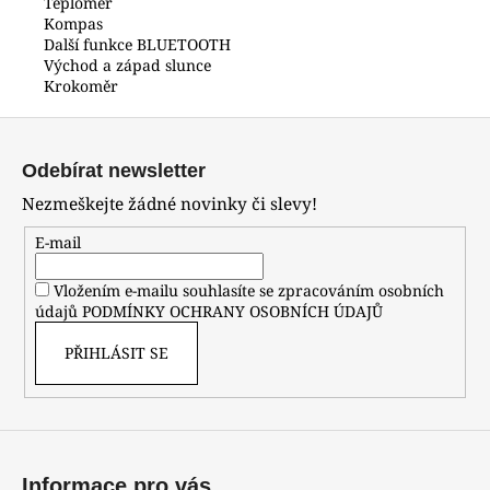
Teploměr
Kompas
Další funkce BLUETOOTH
Východ a západ slunce
Krokoměr
Z
á
Odebírat newsletter
p
Nezmeškejte žádné novinky či slevy!
a
t
E-mail
í
Vložením e-mailu souhlasíte se zpracováním osobních
údajů
PODMÍNKY OCHRANY OSOBNÍCH ÚDAJŮ
PŘIHLÁSIT SE
Informace pro vás