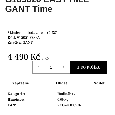
je
a
0,0
GANT Time
z
j
5
í
hvězdiček.
t
?
Skladem u dodavatele
(2 KS)
Kód:
915051978FA
Značka:
GANT
4 490 Kč
/ KS
HLEDAT
Měrná
DO KOŠÍKU
cena:
D
Zeptat se
Hlídat
Sdílet
o
p
Kategorie
:
Hodinářství
o
Hmotnost
:
0.09 kg
r
EAN
:
7333240008936
u