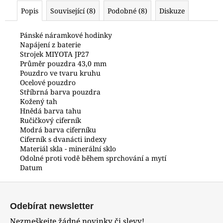
č
Popis
Související (8)
Podobné (8)
Diskuze
u
j
e
Pánské náramkové hodinky
Napájení z baterie
m
Strojek MIYOTA JP27
e
Průměr pouzdra 43,0 mm
Pouzdro ve tvaru kruhu
Ocelové pouzdro
POLICE
Stříbrná barva pouzdra
PEWJK2003440
Kožený tah
6
Hnědá barva tahu
600
Ručičkový ciferník
Kč
Modrá barva ciferníku
Ciferník s dvanácti indexy
Materiál skla - minerální sklo
Odolné proti vodě během sprchování a mytí
Datum
Z
á
Odebírat newsletter
p
Nezmeškejte žádné novinky či slevy!