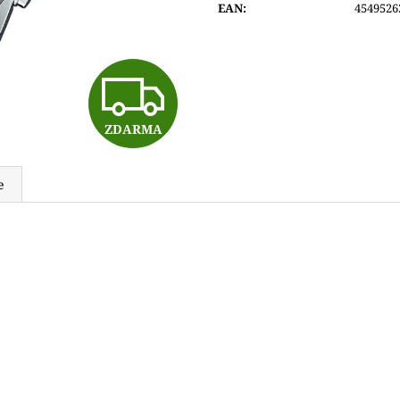
EAN
:
4549526
6 600 Kč
6 350 Kč
Z
ZDARMA
D
e
A
R
M