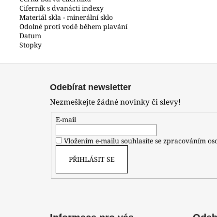
Ciferník s dvanácti indexy
Materiál skla - minerální sklo
Odolné proti vodě během plavání
Datum
Stopky
Z
á
Odebírat newsletter
p
Nezmeškejte žádné novinky či slevy!
a
t
E-mail
í
Vložením e-mailu souhlasíte se zpracováním o
PŘIHLÁSIT SE