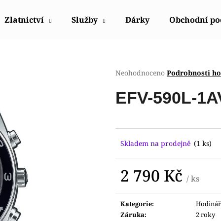
Zlatnictví
Služby
Dárky
Obchodní p
Co potřebujete najít?
Průměrné
Neohodnoceno
Podrobnosti h
hodnocení
produktu
HLEDAT
EFV-590L-1A
je
0,0
z
5
Doporučujeme
hvězdiček.
Skladem na prodejně
(1 ks)
2 790 Kč
/ ks
Měrná
cena:
Kategorie
:
Hodinář
POLICE PEWJK2003440
POLICE PEWJG0
Záruka
:
2 roky