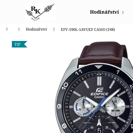
K
Přejít
na
o
Hodinářství
obsah
Zpět
Zpět
š
do
do
í
Domů
Hodinářství
EFV-590L-1AVUEF CASIO (198)
obchodu
obchodu
k
TIP
POLICE PEWGQ0056801