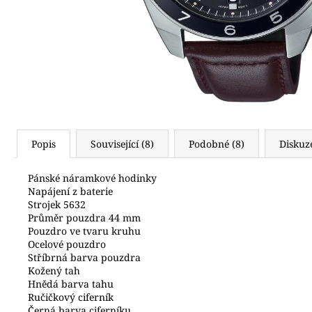
6 690 Kč
Popis
Související (8)
Podobné (8)
Diskuz
Pánské náramkové hodinky
Napájení z baterie
Strojek 5632
Průměr pouzdra 44 mm
Pouzdro ve tvaru kruhu
Ocelové pouzdro
Stříbrná barva pouzdra
Kožený tah
Hnědá barva tahu
Ručičkový ciferník
Černá barva ciferníku