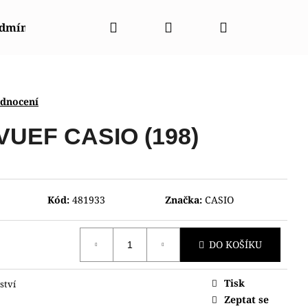
Hledat
Přihlášení
Nákupní
odmínky
Napište nám
Kontakty
Značky
košík
odnocení
VUEF CASIO (198)
Kód:
481933
Značka:
CASIO
DO KOŠÍKU
Tisk
ství
024402
Zeptat se