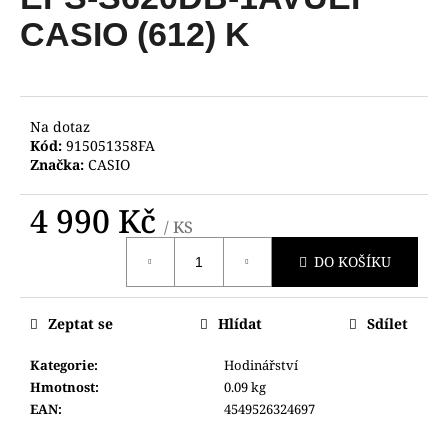
je
a
0,0
CASIO (612) K
z
j
5
í
hvězdiček.
t
?
Na dotaz
Kód:
915051358FA
Značka:
CASIO
4 990 Kč
/ KS
HLEDAT
Měrná
DO KOŠÍKU
cena:
D
Zeptat se
Hlídat
Sdílet
o
p
Kategorie
:
Hodinářství
o
Hmotnost
:
0.09 kg
r
EAN
:
4549526324697
u