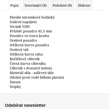
č
Popis
Související (8)
Podobné (8)
Diskuze
u
j
e
Pánské náramkové hodinky
Solární napájení
m
Strojek 5585
e
Průměr pouzdra 45,5 mm
Pouzdro ve tvaru kruhu
Ocelové pouzdro
POLICE
Stříbrná barva pouzdra
PEWJK2003440
Ocelový tah
6
Stříbrná barva tahu
600
Ručičkový ciferník
Kč
Černá barva ciferníku
Ciferník s dvanácti indexy
Materiál skla - safírové sklo
Odolné proti vodě během plavání
Datum
Stopky
Z
á
Odebírat newsletter