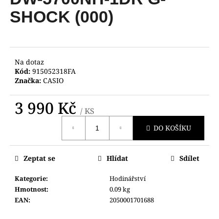
je
a
0,0
SHOCK (000)
z
j
5
í
hvězdiček.
t
?
Na dotaz
Kód:
915052318FA
Značka:
CASIO
3 990 Kč
/ KS
HLEDAT
Měrná
DO KOŠÍKU
cena:
D
Zeptat se
Hlídat
Sdílet
o
p
Kategorie
:
Hodinářství
o
Hmotnost
:
0.09 kg
r
EAN
:
2050001701688
u