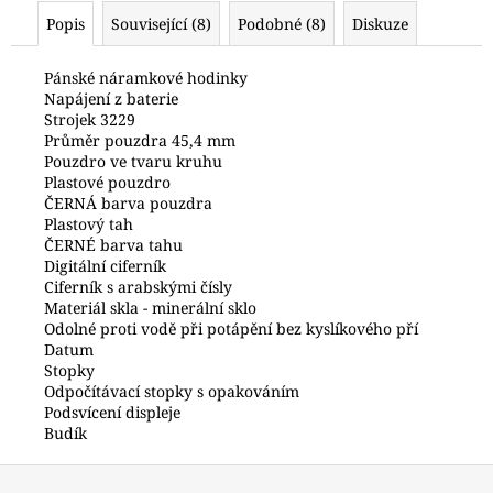
č
Popis
Související (8)
Podobné (8)
Diskuze
u
j
e
Pánské náramkové hodinky
Napájení z baterie
m
Strojek 3229
e
Průměr pouzdra 45,4 mm
Pouzdro ve tvaru kruhu
Plastové pouzdro
HODINKY
ČERNÁ barva pouzdra
ORIENT
Plastový tah
LUG1C001BH
ČERNÉ barva tahu
2
Digitální ciferník
500
Ciferník s arabskými čísly
Kč
Materiál skla - minerální sklo
Odolné proti vodě při potápění bez kyslíkového pří
Datum
Stopky
Odpočítávací stopky s opakováním
Podsvícení displeje
Budík
Z