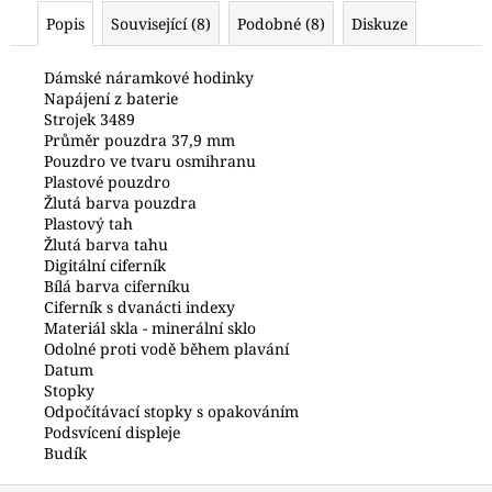
č
Popis
Související (8)
Podobné (8)
Diskuze
u
j
e
Dámské náramkové hodinky
Napájení z baterie
m
Strojek 3489
e
Průměr pouzdra 37,9 mm
Pouzdro ve tvaru osmihranu
Plastové pouzdro
HODINKY
Žlutá barva pouzdra
ORIENT
Plastový tah
FETAC002W0
Žlutá barva tahu
6
Digitální ciferník
200
Bílá barva ciferníku
Kč
Ciferník s dvanácti indexy
Materiál skla - minerální sklo
Odolné proti vodě během plavání
Datum
Stopky
Odpočítávací stopky s opakováním
Podsvícení displeje
Budík