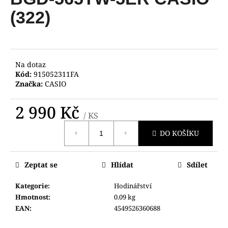
je
a
0,0
(322)
z
j
5
í
hvězdiček.
t
?
Na dotaz
Kód:
915052311FA
Značka:
CASIO
2 990 Kč
/ KS
HLEDAT
Měrná
DO KOŠÍKU
cena:
D
Zeptat se
Hlídat
Sdílet
o
p
Kategorie
:
Hodinářství
o
Hmotnost
:
0.09 kg
r
EAN
:
4549526360688
u