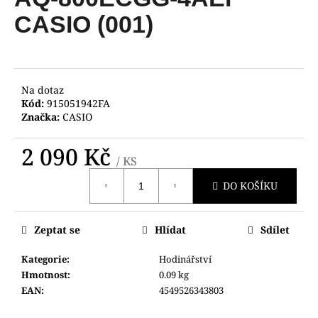
je
a
0,0
CASIO (001)
z
j
5
í
hvězdiček.
t
?
Na dotaz
Kód:
915051942FA
Značka:
CASIO
2 090 Kč
/ KS
HLEDAT
Měrná
DO KOŠÍKU
cena:
D
Zeptat se
Hlídat
Sdílet
o
p
Kategorie
:
Hodinářství
o
Hmotnost
:
0.09 kg
r
EAN
:
4549526343803
u