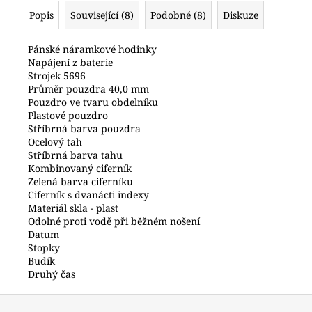
č
Popis
Související (8)
Podobné (8)
Diskuze
u
j
e
Pánské náramkové hodinky
Napájení z baterie
m
Strojek 5696
e
Průměr pouzdra 40,0 mm
Pouzdro ve tvaru obdelníku
Plastové pouzdro
HODINKY
Stříbrná barva pouzdra
ORIENT
Ocelový tah
RABA006B30B24
Stříbrná barva tahu
6
Kombinovaný ciferník
990
Zelená barva ciferníku
Kč
Ciferník s dvanácti indexy
Materiál skla - plast
Odolné proti vodě při běžném nošení
Datum
Stopky
Budík
Druhý čas
Z