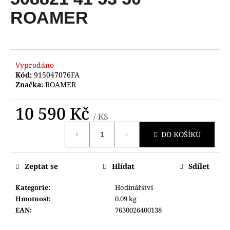
je
a
0,0
ROAMER
z
j
5
í
hvězdiček.
t
?
Vyprodáno
Kód:
915047076FA
Značka:
ROAMER
10 590 Kč
/ KS
HLEDAT
Měrná
DO KOŠÍKU
cena:
D
Zeptat se
Hlídat
Sdílet
o
p
Kategorie
:
Hodinářství
o
Hmotnost
:
0.09 kg
r
EAN
:
7630026400138
u