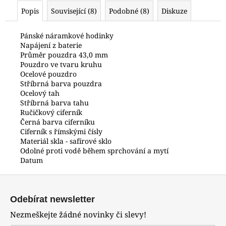
č
Popis
Související (8)
Podobné (8)
Diskuze
u
j
e
Pánské náramkové hodinky
Napájení z baterie
m
Průměr pouzdra 43,0 mm
e
Pouzdro ve tvaru kruhu
Ocelové pouzdro
Stříbrná barva pouzdra
HODINKY
Ocelový tah
ORIENT
Stříbrná barva tahu
LUG1C001BH
Ručičkový ciferník
2
Černá barva ciferníku
500
Ciferník s římskými čísly
Kč
Materiál skla - safírové sklo
Odolné proti vodě během sprchování a mytí
Datum
Z
á
Odebírat newsletter
p
Nezmeškejte žádné novinky či slevy!
a