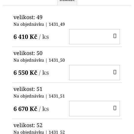
č
u
j
velikost: 49
e
Na objednávku
| 1431_49
m
DO
e
6 410 Kč
/ ks
KOŠ
HODINKY
velikost: 50
ORIENT
Na objednávku
| 1431_50
LUG1C001BH
DO
2
6 550 Kč
/ ks
500
KOŠ
Kč
velikost: 51
Na objednávku
| 1431_51
DO
6 670 Kč
/ ks
KOŠ
velikost: 52
Na objednávku
| 1431_52