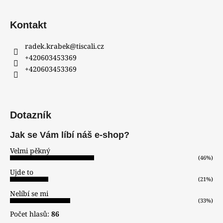
Kontakt
radek.krabek
@
tiscali.cz
+420603453369
+420603453369
Dotazník
Jak se Vám líbí náš e-shop?
Velmi pěkný
(46%)
Ujde to
(21%)
Nelíbí se mi
(33%)
Počet hlasů:
86