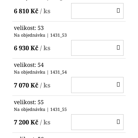
DO
6 810 Kč
/ ks
KOŠ
velikost: 53
Na objednávku
| 1431_53
DO
6 930 Kč
/ ks
KOŠ
velikost: 54
Na objednávku
| 1431_54
DO
7 070 Kč
/ ks
KOŠ
velikost: 55
Na objednávku
| 1431_55
DO
7 200 Kč
/ ks
KOŠ