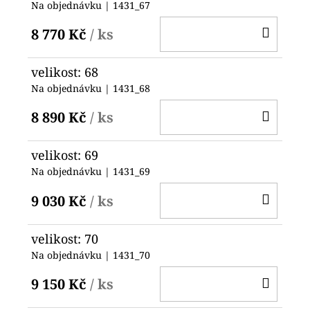
Na objednávku
| 1431_67
DO
8 770 Kč
/ ks
KOŠ
velikost: 68
Na objednávku
| 1431_68
DO
8 890 Kč
/ ks
KOŠ
velikost: 69
Na objednávku
| 1431_69
DO
9 030 Kč
/ ks
KOŠ
velikost: 70
Na objednávku
| 1431_70
DO
9 150 Kč
/ ks
KOŠ