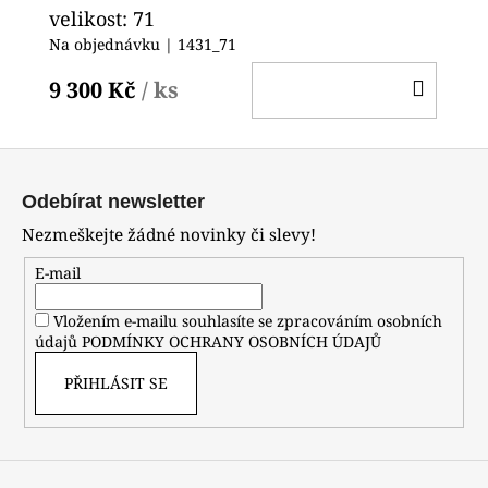
velikost: 71
Na objednávku
| 1431_71
DO
9 300 Kč
/ ks
KOŠ
Z
á
Odebírat newsletter
p
Nezmeškejte žádné novinky či slevy!
a
t
E-mail
í
Vložením e-mailu souhlasíte se zpracováním osobních
údajů
PODMÍNKY OCHRANY OSOBNÍCH ÚDAJŮ
PŘIHLÁSIT SE