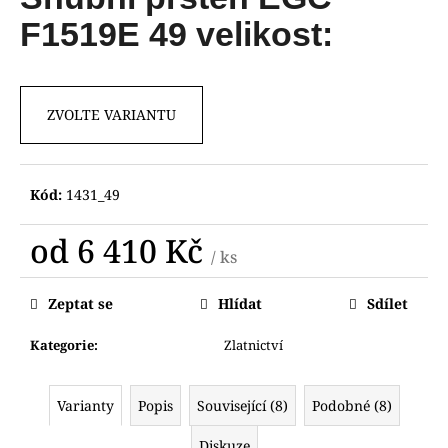
je
a
0,0
F1519E 49 velikost:
z
j
5
í
hvězdiček.
t
ZVOLTE VARIANTU
?
Kód:
1431_49
HLEDAT
od
6 410 Kč
/ ks
Měrná
cena:
Zeptat se
Hlídat
Sdílet
D
o
Kategorie
:
Zlatnictví
p
o
Varianty
Popis
Související (8)
Podobné (8)
r
u
Diskuze