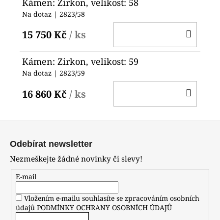
Kámen: Zirkon, velikost: 58
Na dotaz
| 2823/58
DO
15 750 Kč
/ ks
KOŠ
Kámen: Zirkon, velikost: 59
Na dotaz
| 2823/59
DO
16 860 Kč
/ ks
KOŠ
Z
á
Odebírat newsletter
p
Nezmeškejte žádné novinky či slevy!
a
t
E-mail
í
Vložením e-mailu souhlasíte se zpracováním osobních
údajů
PODMÍNKY OCHRANY OSOBNÍCH ÚDAJŮ