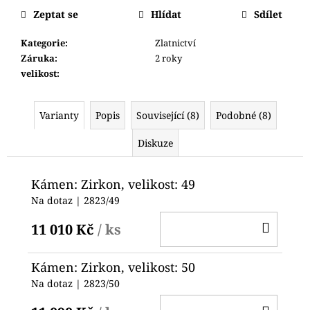
č
cena:
Zeptat se
Hlídat
Sdílet
u
j
Kategorie
:
Zlatnictví
e
Záruka
:
2 roky
m
velikost
:
e
Varianty
Popis
Související (8)
Podobné (8)
HODINKY
ORIENT
FER2F004W0
Diskuze
6
700
Kámen: Zirkon, velikost: 49
Kč
Na dotaz
| 2823/49
DO
11 010 Kč
/ ks
KOŠ
Kámen: Zirkon, velikost: 50
Na dotaz
| 2823/50
DO