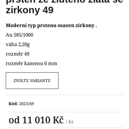
je
R
a
0,0
zirkony 49
z
j
M
5
í
hvězdiček.
Moderní typ prstenu osazen zirkony .
A
t
Au 585/1000
?
váha 2,20g
rozměr 49
rozměr kamenu 6 mm
HLEDAT
ZVOLTE VARIANTU
D
o
Kód:
2823/49
p
o
od
11 010 Kč
r
/ ks
u
Měrná