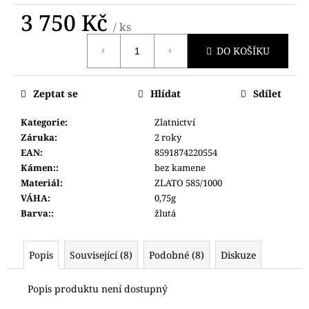
č
3 750 Kč
u
/ ks
j
Měrná
e
DO KOŠÍKU
cena:
m
e
Zeptat se
Hlídat
Sdílet
POLICE
Kategorie
:
Zlatnictví
PEWJG0024402
Záruka
:
2 roky
6
EAN
:
8591874220554
350
Kámen:
:
bez kamene
Kč
Materiál
:
ZLATO 585/1000
VÁHA
:
0,75g
Barva:
:
žlutá
Popis
Související (8)
Podobné (8)
Diskuze
Popis produktu není dostupný