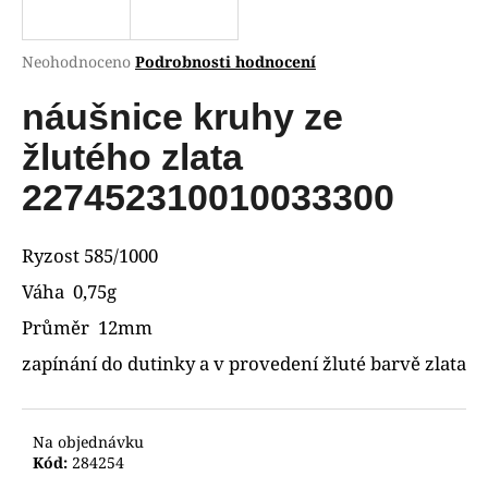
R
a
j
M
Průměrné
Neohodnoceno
Podrobnosti hodnocení
í
hodnocení
A
produktu
náušnice kruhy ze
t
je
?
0,0
žlutého zlata
z
5
227452310010033300
hvězdiček.
HLEDAT
Ryzost 585/1000
Váha 0,75g
Průměr 12mm
D
zapínání do dutinky a v provedení žluté barvě zlata
o
p
o
Na objednávku
r
Kód:
284254
u